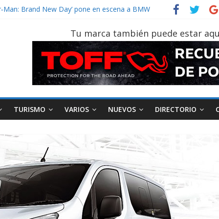
vehículo gana protagonismo a la hora de decidir
ider‑Man: Brand New Day’ pone en escena a BMW
 tu vehículo si permanece varios días sin usar?
Tu marca también puede estar aqu
2026, edición 47ª, recorre 7 provincias en 8 días
notruk Bolden para cubrir las rutas de La Vuelta
TURISMO
VARIOS
NUEVOS
DIRECTORIO
AEADE
Industria
Motociclismo
M
smo
Varios
Movilidad