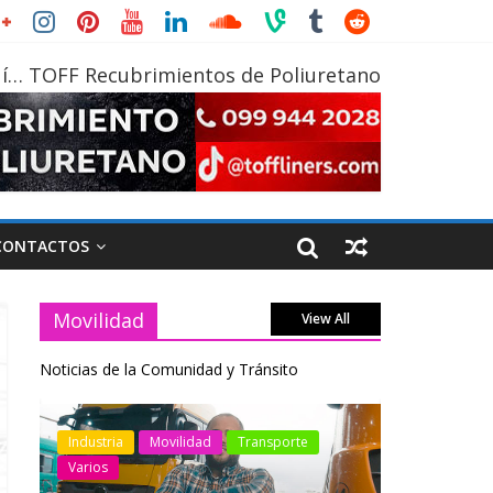
í… TOFF Recubrimientos de Poliuretano
CONTACTOS
Movilidad
View All
Noticias de la Comunidad y Tránsito
otos
Industria
Movilidad
Transporte
Industria
Varios
Varios