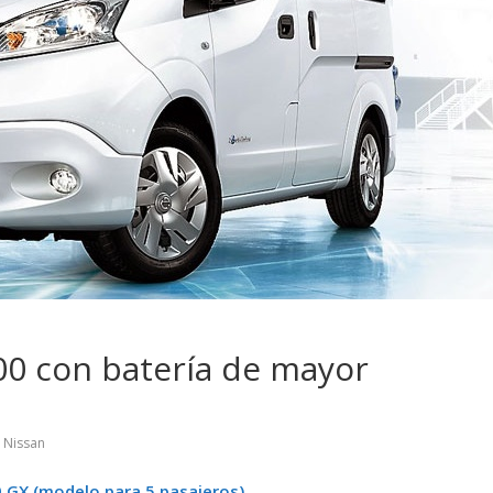
 pasar con tu
Campaña busca cambiar
 permanece
destino de los motociclis
 sin usar?
en la región
00 con batería de mayor
,
Nissan
 GX (modelo para 5 pasajeros)