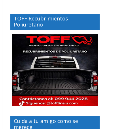
TOFF Recubrimientos
Poliuretano
Cuida a tu amigo como se
merece