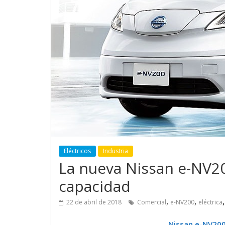
GM reafirma su
¿Qué puede
compromiso con movilidad
vehículo si
más segura y conectada
varios días
Eléctricos
Industria
La nueva Nissan e-NV2
capacidad
,
,
22 de abril de 2018
Comercial
e-NV200
eléctrica
Nissan e-NV200