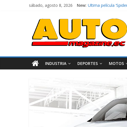
sábado, agosto 8, 2026
New:
El costo de tener un 
Ultima película ‘Sp
¿Qué puede pasar con
La Vuelta al Ecuador 
La FEDAK recibe 12 Si
INDUSTRIA
DEPORTES
MOTOS
Industria
Movilidad
Varios
Movilidad
Turi