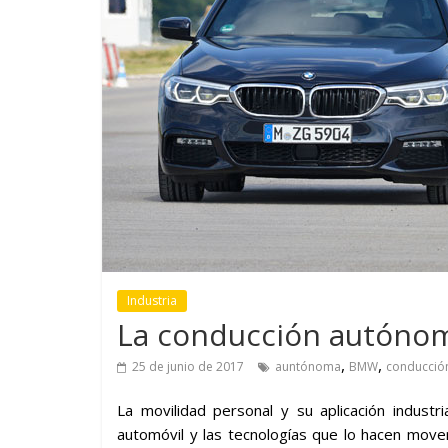
GM reafirma su
¿Qué puede
compromiso con movilidad
vehículo si
más segura y conectada
varios días
Industria
La conducción autóno
,
,
25 de junio de 2017
auntónoma
BMW
conducció
La movilidad personal y su aplicación indust
automóvil y las tecnologías que lo hacen mov