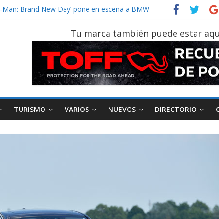
vehículo gana protagonismo a la hora de decidir
der‑Man: Brand New Day’ pone en escena a BMW
tu vehículo si permanece varios días sin usar?
Tu marca también puede estar aqu
026, edición 47ª, recorre 7 provincias en 8 días
notruk Bolden para cubrir las rutas de La Vuelta
TURISMO
VARIOS
NUEVOS
DIRECTORIO
AEADE
Industria
Motociclismo
M
smo
Varios
Movilidad