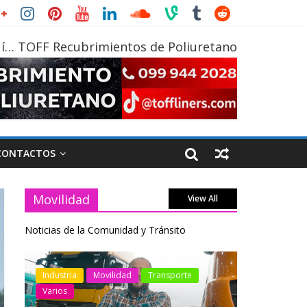
í… TOFF Recubrimientos de Poliuretano
CONTACTOS
Movilidad
View All
Noticias de la Comunidad y Tránsito
otos
Industria
Movilidad
Transporte
Industria
Varios
Varios