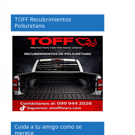
TOFF Recubrimientos
Poliuretano
Cuida a tu amigo como se
merece