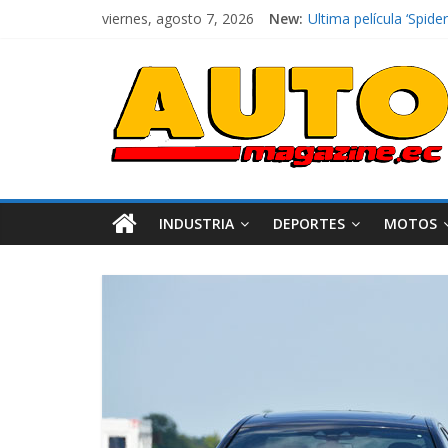
viernes, agosto 7, 2026
New:
El costo de tener un 
Ultima película ‘Spi
¿Qué puede pasar con 
La Vuelta al Ecuador 2
La FEDAK recibe 12 Si
INDUSTRIA
DEPORTES
MOTOS
Industria
Movilidad
Varios
Movilidad
Turi