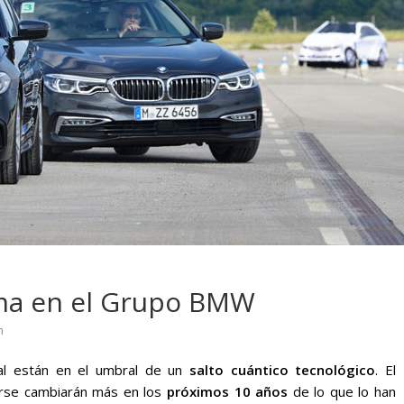
 pasar con tu
Campaña busca cambiar
 permanece
destino de los motociclis
 sin usar?
en la región
ma en el Grupo BMW
n
rial están en el umbral de un
salto cuántico tecnológico
. El
erse cambiarán más en los
próximos 10 años
de lo que lo han