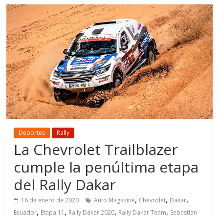
Deportes
Rally
La Chevrolet Trailblazer
cumple la penúltima etapa
del Rally Dakar
,
,
,
16 de enero de 2020
Auto Magazine
Chevrolet
Dakar
,
,
,
,
Ecuador
Etapa 11
Rally Dakar 2020
Rally Dakar Team
Sebastián