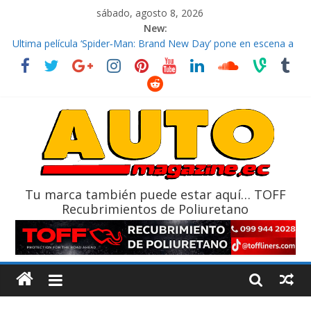
sábado, agosto 8, 2026
New:
El costo de tener un vehículo gana protagonismo a la hora de
decidir
Ultima película ‘Spider‑Man: Brand New Day’ pone en escena a
BMW
¿Qué puede pasar con tu vehículo si permanece varios días sin
usar?
La Vuelta al Ecuador 2026, edición 47ª, recorre 7 provincias en 8
días
La FEDAK recibe 12 Sinotruk Bolden para cubrir las rutas de La
Vuelta
Tu marca también puede estar aquí… TOFF
Recubrimientos de Poliuretano