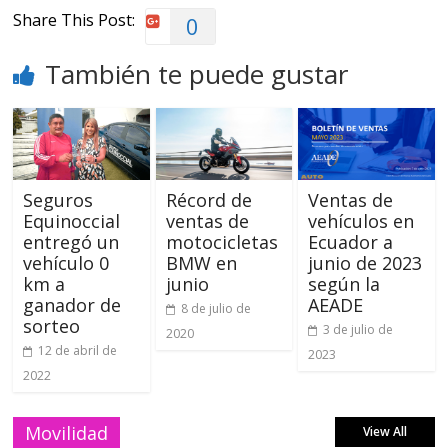
Share This Post:
0
También te puede gustar
Seguros
Récord de
Ventas de
Equinoccial
ventas de
vehículos en
entregó un
motocicletas
Ecuador a
vehículo 0
BMW en
junio de 2023
km a
junio
según la
ganador de
AEADE
8 de julio de
sorteo
3 de julio de
2020
12 de abril de
2023
2022
Movilidad
View All