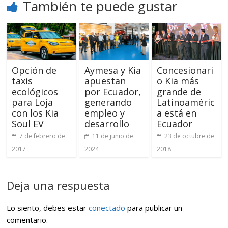
También te puede gustar
Opción de
Aymesa y Kia
Concesionari
taxis
apuestan
o Kia más
ecológicos
por Ecuador,
grande de
para Loja
generando
Latinoaméric
con los Kia
empleo y
a está en
Soul EV
desarrollo
Ecuador
7 de febrero de
11 de junio de
23 de octubre de
2017
2024
2018
Deja una respuesta
Lo siento, debes estar
conectado
para publicar un
comentario.