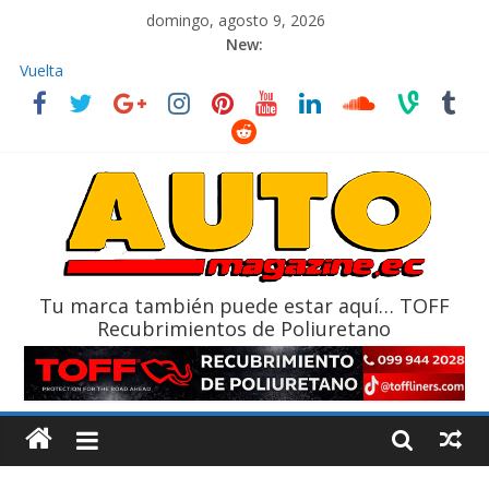
domingo, agosto 9, 2026
New:
La FEDAK recibe 12 Sinotruk Bolden para cubrir las rutas de La
Vuelta
El costo de tener un vehículo gana protagonismo a la hora de
decidir
Mercado automotor ecuatoriano creció un 28% en julio de
2026
¿Qué puede pasar con tu vehículo si permanece varios días sin
usar?
La Vuelta al Ecuador 2026, edición 47ª, recorre 7 provincias en 8
días
Tu marca también puede estar aquí… TOFF
Recubrimientos de Poliuretano