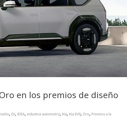
 pasar con tu
Campaña busca cambiar
 permanece
destino de los motociclis
 sin usar?
en la región
 Oro en los premios de diseño
,
,
,
,
,
,
,
iseño
EV
IDEA
industria automotriz
Kia
Kia EV9
Oro
Premios a la