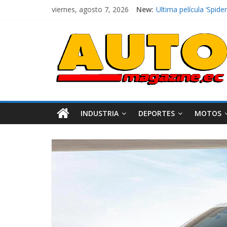
viernes, agosto 7, 2026
New:
El costo de tener un 
Ultima película ‘Spi
¿Qué puede pasar con 
La Vuelta al Ecuador 2
La FEDAK recibe 12 Si
INDUSTRIA
DEPORTES
MOTOS
Industria
Movilidad
Varios
Movilidad
Turi