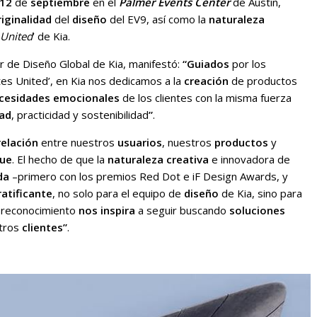
12
de
septiembre
en el
Palmer Events Center
de Austin,
riginalidad
del
diseño
del EV9, así como la
naturaleza
 United
’ de Kia.
or de Diseño Global de Kia, manifestó:
“Guiados
por los
es United’, en Kia nos dedicamos a la
creación
de productos
cesidades emocionales
de los clientes con la misma fuerza
dad
, practicidad y sostenibilidad
”
.
relación
entre nuestros
usuarios
, nuestros
productos
y
gue
. El hecho de que la
naturaleza creativa
e innovadora de
da
–primero con los premios Red Dot e iF Design Awards, y
ratificante
, no solo para el equipo de
diseño
de Kia, sino para
e reconocimiento
nos inspira
a seguir buscando
soluciones
stros
clientes”
.