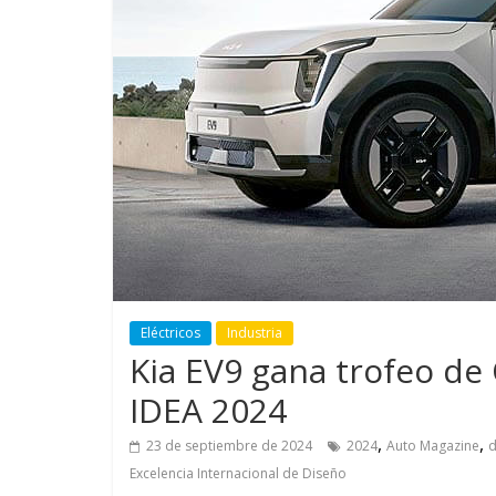
GM reafirma su
¿Qué puede
compromiso con movilidad
vehículo si
más segura y conectada
varios días
Eléctricos
Industria
Kia EV9 gana trofeo de
IDEA 2024
,
,
23 de septiembre de 2024
2024
Auto Magazine
d
Excelencia Internacional de Diseño