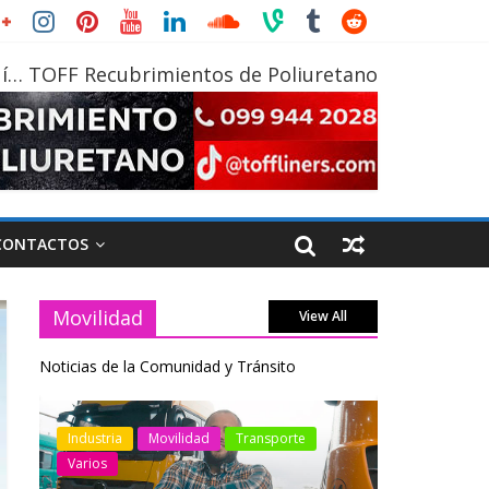
í… TOFF Recubrimientos de Poliuretano
CONTACTOS
Movilidad
View All
Noticias de la Comunidad y Tránsito
otos
Industria
Movilidad
Transporte
Industria
Varios
Varios