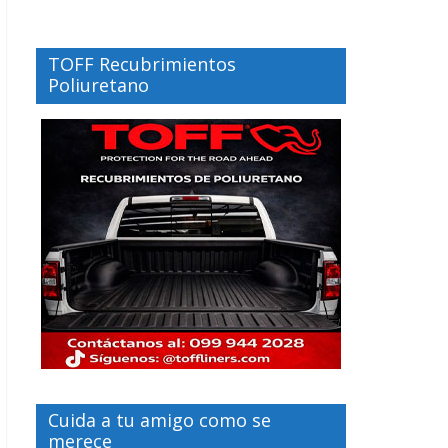
TOFF Recubrimientos
Poliuretano
Cuida a tu amigo como se
merece