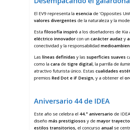
Desempacando el galardonad
El EV9 representa la
esencia
de ‘Opposites Uni
valores divergentes
de la naturaleza y la mode
Esta
filosofía inspiró
a los diseñadores de Kia
eléctrico innovador
con un
carácter audaz
y
a
conectividad y la responsabilidad
medioambien
Las
líneas definidas
y las
superficies suaves
ca
como la
cara
de
tigre digital
, la parrilla de ilu
atractivo futurista único. Estas
cualidades esté
premios
Red Dot e iF Design
, y a obtener el
or
Aniversario 44 de IDEA
Este año se celebra el
44.º aniversario
de IDEA,
diseño
más prestigiosos
y de
mayor trayecto
estilos transitorios
, el concurso
anual
se centr