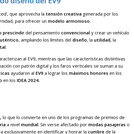
o diseño del EV9
ted’, que aprovecha la
tensión creativa
generada por los
rnidad, para ofrecer un
modelo armonioso
.
 a
prescindir
del pensamiento
convencional
y crear un vehículo
uténtico
, ampliando los límites del
diseño
, la
utilidad
, la
tal
.
racterizan al EV9, mientras que las características distintivas
minación con patrón digital y los faros verticales se suman a su
ticas
ayudaron al
EV9
a lograr los
máximos honores
en los
o
en los
IDEA 2024.
 lo que lo convierte en uno de los programas de premios de
ria
a nivel
mundial
. Sin verse afectado por
modas pasajeras
o
a exclusivamente en identificar y honrar la
cumbre
de la