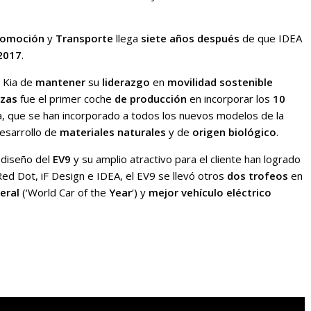
tomoción
y
Transporte
llega
siete años después
de que IDEA
2017
.
 Kia de
mantener
su
liderazgo
en
movilidad sostenible
azas
fue el primer coche
de producción
en incorporar los
10
ia, que se han incorporado a todos los nuevos modelos de la
esarrollo de
materiales naturales
y de
origen biológico
.
e diseño del
EV9
y su amplio atractivo para el cliente han logrado
Red Dot, iF Design e IDEA, el EV9 se llevó otros
dos trofeos
en
eral
(‘World Car of the
Year
‘) y
mejor vehículo eléctrico