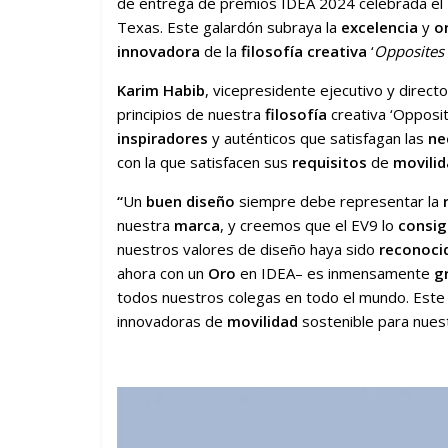
de entrega de premios IDEA 2024 celebrada el
Texas. Este galardón subraya la
excelencia
y
o
innovadora
de la
filosofía creativa
‘
Opposites
Karim Habib
, vicepresidente ejecutivo y direct
principios de nuestra
filosofía
creativa ‘Opposit
inspiradores
y auténticos que satisfagan las
ne
con la que satisfacen sus
requisitos
de
movili
“
Un
buen diseño
siempre debe representar la
nuestra
marca
, y creemos que el EV9 lo
consi
nuestros valores de diseño haya sido
reconoci
ahora con un
Oro
en IDEA– es inmensamente
g
todos nuestros colegas en todo el mundo. Est
innovadoras de
movilidad
sostenible para nue