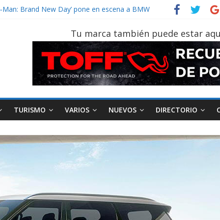
vehículo gana protagonismo a la hora de decidir
der‑Man: Brand New Day’ pone en escena a BMW
tu vehículo si permanece varios días sin usar?
Tu marca también puede estar aqu
026, edición 47ª, recorre 7 provincias en 8 días
notruk Bolden para cubrir las rutas de La Vuelta
TURISMO
VARIOS
NUEVOS
DIRECTORIO
AEADE
Industria
Motociclismo
M
smo
Varios
Movilidad