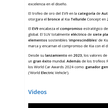
excelencia en el diseño.
El trofeo de oro del EV9 en la
categoría
de
Au
otorgara el
bronce
al Kia
Telluride
Concept en
El
EV9
encabeza el
compromiso
estratégico de
global. El SUV totalmente
eléctrico
de
siete pl
elementos
sostenibles ‘
imprescindibles
’ de K
marca y encarnan el compromiso de Kia con el d
Desde su
lanzamiento
en
2023
, los valores d
un
gran éxito
mundial.
Además
de los trofeos 
los World Car Awards 2024 como:
ganador gen
(‘World
Electric
Vehicle’).
Videos