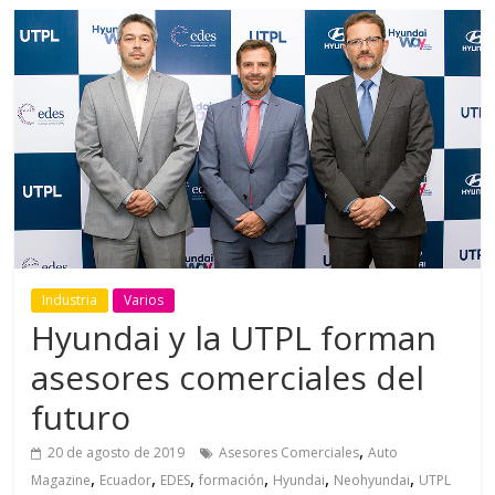
Industria
Varios
Hyundai y la UTPL forman
asesores comerciales del
futuro
,
20 de agosto de 2019
Asesores Comerciales
Auto
,
,
,
,
,
,
Magazine
Ecuador
EDES
formación
Hyundai
Neohyundai
UTPL