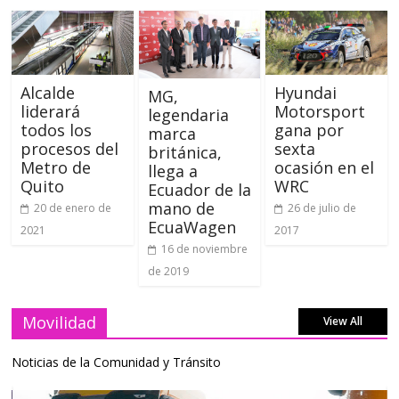
Alcalde
Hyundai
MG,
liderará
Motorsport
legendaria
todos los
gana por
marca
procesos del
sexta
británica,
Metro de
ocasión en el
llega a
Quito
WRC
Ecuador de la
mano de
20 de enero de
26 de julio de
EcuaWagen
2021
2017
16 de noviembre
de 2019
Movilidad
View All
Noticias de la Comunidad y Tránsito