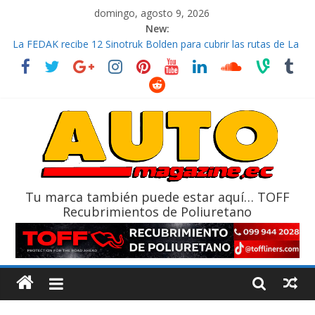
domingo, agosto 9, 2026
New:
La FEDAK recibe 12 Sinotruk Bolden para cubrir las rutas de La
Vuelta
El costo de tener un vehículo gana protagonismo a la hora de
decidir
Mercado automotor ecuatoriano creció un 28% en julio de
2026
¿Qué puede pasar con tu vehículo si permanece varios días sin
usar?
La Vuelta al Ecuador 2026, edición 47ª, recorre 7 provincias en 8
días
Tu marca también puede estar aquí… TOFF
Recubrimientos de Poliuretano