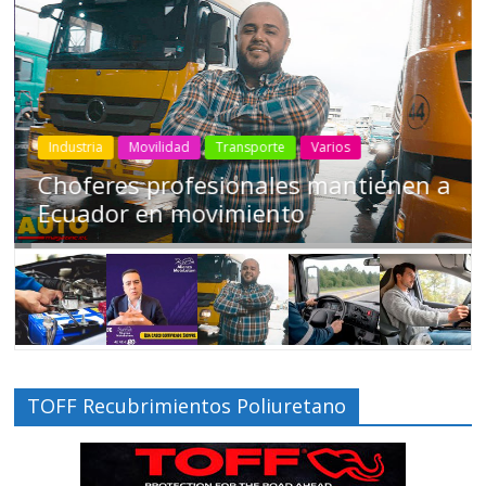
Industria
Movilidad
Transporte
Varios
Choferes profesionales mantienen a
Ecuador en movimiento
TOFF Recubrimientos Poliuretano