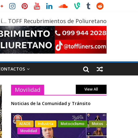
í… TOFF Recubrimientos de Poliuretano
CONTACTOS
Movilidad
View All
Noticias de la Comunidad y Tránsito
AEADE
Industria
Motociclismo
Motos
Industria
M
Movilidad
Varios