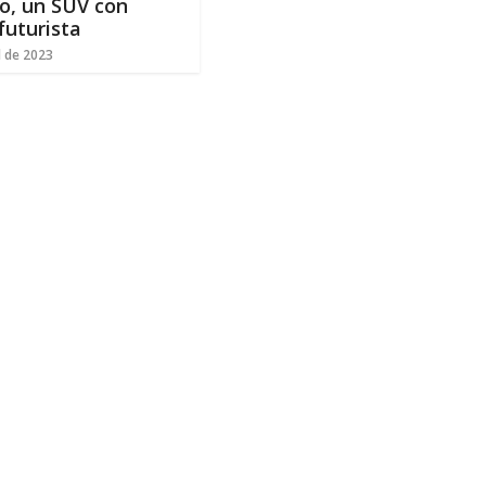
co, un SUV con
futurista
l de 2023