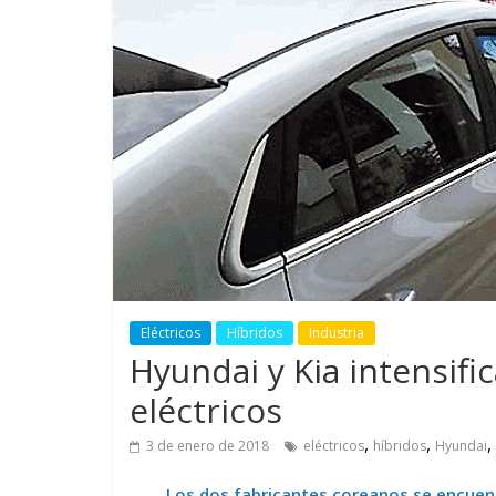
GM reafirm
compromiso
más segura 
Eléctricos
Híbridos
Industria
Hyundai y Kia intensifi
eléctricos
,
,
,
3 de enero de 2018
eléctricos
híbridos
Hyundai
Los dos fabricantes coreanos se encuent