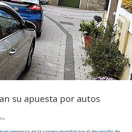
a su
¿Qué puede pasar con tu
 con movilidad
vehículo si permanece
y conectada
varios días sin usar?
can su apuesta por autos
Kia
ran inmersos en la carrera mundial por el desarrollo de