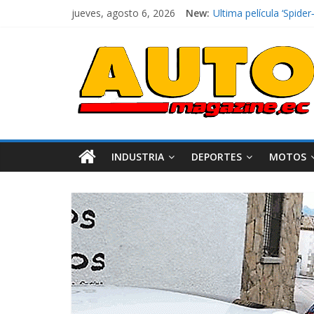
jueves, agosto 6, 2026
New:
Ultima película ‘Spi
¿Qué puede pasar con 
La Vuelta al Ecuador 2
La FEDAK recibe 12 Sin
El costo de tener un 
INDUSTRIA
DEPORTES
MOTOS
Industria
Movilid