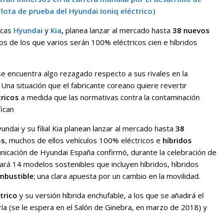
Flota de prueba del Hyundai Ioniq eléctrico)
rcas
Hyundai
y
Kia
,
planea lanzar al mercado hasta
38 nuevos
os de los que varios serán 100% eléctricos cien e híbridos
e encuentra algo rezagado respecto a sus rivales en la
 Una situación que el fabricante coreano quiere revertir
tricos
a medida que las normativas contra la contaminación
fican
ndai y su filial Kia planean lanzar al mercado hasta
38
os
, muchos de ellos vehículos 100% eléctricos e
híbridos
unicación de Hyundai España confirmó, durante la celebración de
á 14 modelos sostenibles que incluyen híbridos, híbridos
ombustible
; una clara apuesta por un cambio en la movilidad.
trico
y su versión híbrida enchufable, a los que se añadirá el
ía (se le espera en el Salón de Ginebra, en marzo de 2018) y