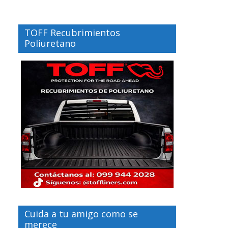
TOFF Recubrimientos
Poliuretano
Cuida a tu amigo como se
merece