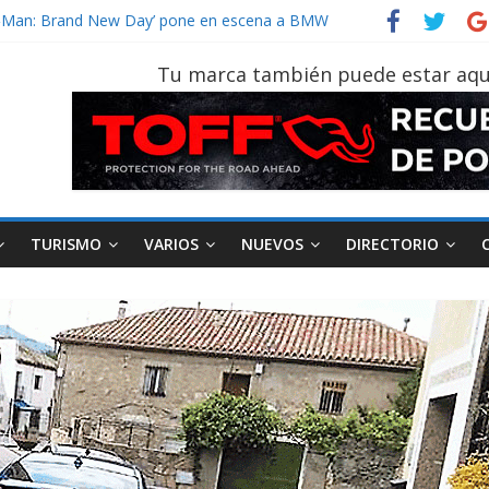
der‑Man: Brand New Day’ pone en escena a BMW
tu vehículo si permanece varios días sin usar?
026, edición 47ª, recorre 7 provincias en 8 días
Tu marca también puede estar aqu
otruk Bolden para cubrir las rutas de La Vuelta
vehículo gana protagonismo a la hora de decidir
TURISMO
VARIOS
NUEVOS
DIRECTORIO
ad
Varios
Movilidad
Turismo
Varios