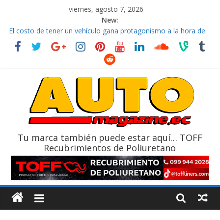
viernes, agosto 7, 2026
New:
El costo de tener un vehículo gana protagonismo a la hora de
decidir
Ultima película ‘Spider‑Man: Brand New Day’ pone en escena a
BMW
¿Qué puede pasar con tu vehículo si permanece varios días sin
usar?
La Vuelta al Ecuador 2026, edición 47ª, recorre 7 provincias en 8
días
La FEDAK recibe 12 Sinotruk Bolden para cubrir las rutas de La
Vuelta
Tu marca también puede estar aquí… TOFF
Recubrimientos de Poliuretano