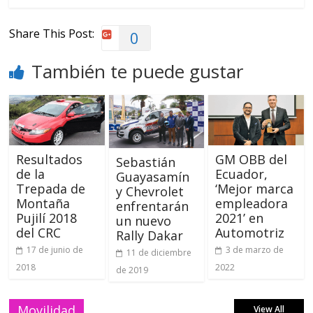
Share This Post:
0
También te puede gustar
Resultados
GM OBB del
Sebastián
de la
Ecuador,
Guayasamín
Trepada de
‘Mejor marca
y Chevrolet
Montaña
empleadora
enfrentarán
Pujilí 2018
2021’ en
un nuevo
del CRC
Automotriz
Rally Dakar
17 de junio de
3 de marzo de
11 de diciembre
2018
2022
de 2019
Movilidad
View All