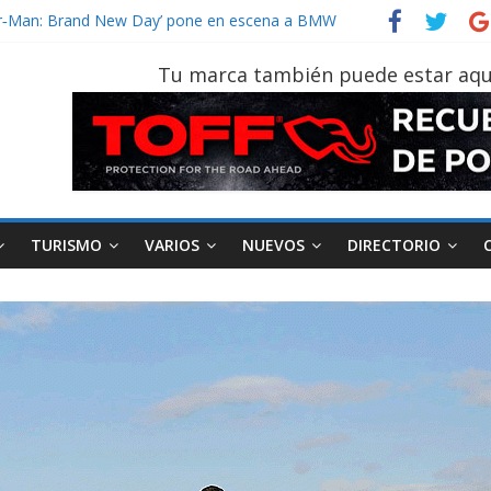
vehículo gana protagonismo a la hora de decidir
ider‑Man: Brand New Day’ pone en escena a BMW
 tu vehículo si permanece varios días sin usar?
Tu marca también puede estar aqu
2026, edición 47ª, recorre 7 provincias en 8 días
notruk Bolden para cubrir las rutas de La Vuelta
TURISMO
VARIOS
NUEVOS
DIRECTORIO
AEADE
Industria
Motociclismo
M
smo
Varios
Movilidad