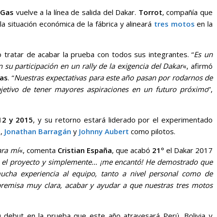
sGas
vuelve a la línea de salida del Dakar.
Torrot
, compañía que
la situación económica de la fábrica y alineará
tres motos
en la
tratar de acabar la prueba con todos sus integrantes. “
Es un
 su participación en un rally de la exigencia del Dakar
«, afirmó
ras
. “
Nuestras expectativas para este año pasan por rodarnos de
bjetivo de tener mayores aspiraciones en un futuro próximo
”,
12 y 2015
, y su retorno estará liderado por el experimentado
a
,
Jonathan Barragán
y
Johnny Aubert
como pilotos.
ara mí
«, comenta
Cristian España
, que acabó
21º
el Dakar 2017
 el proyecto y simplemente… ¡me encantó! He demostrado que
ucha experiencia al equipo, tanto a nivel personal como de
premisa muy clara, acabar y ayudar a que nuestras tres motos
 debut en la prueba que este año atravesará Perú, Bolivia y