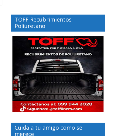
TOFF Recubrimientos
Poliuretano
Cuida a tu amigo como se
merece