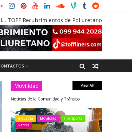
í… TOFF Recubrimientos de Poliuretano
CONTACTOS
Movilidad
View All
Noticias de la Comunidad y Tránsito
otos
Industria
Movilidad
Transporte
Industria
Varios
Varios