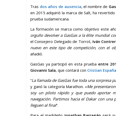
Tras
dos años de ausencia
, el nombre de
Ga
en 2015 adquirió la marca de Salt, ha revertido 
prueba sudamericana.
La formación se marca como objetivo este año 
orgullo devolver a GasGas a la élite mundial con
el Consejero Delegado de Torrot,
Iván Contre
nuevo en este tipo de competición, con el o
añadió.
GasGas ya participó en esta prueba
entre 20
Giovanni Sala
, que contará con
Cristian Españ
“
La llamada de GasGas fue toda una sorpresa p
y ganó la categoría Marathon. «
Me presentaron
soy un piloto rápido y que puedo aportar m
navegación. Partimos hacia el Dakar con una 
lleguen al final
”.
Para el madrileño
Jonathan Barragán
será su