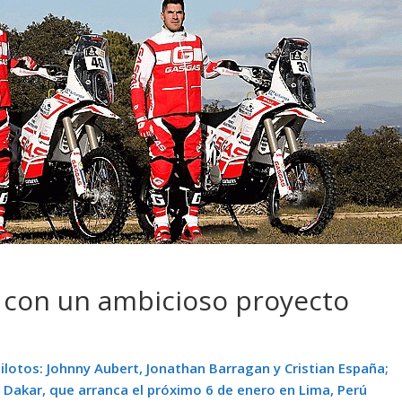
 pasar con tu
Campaña busca cambiar
 permanece
destino de los motociclis
 sin usar?
en la región
 con un ambicioso proyecto
pilotos: Johnny Aubert, Jonathan Barragan y Cristian España;
l Dakar, que arranca el próximo 6 de enero en Lima, Perú