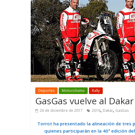
GM reafirma su
¿Qué puede
compromiso con movilidad
vehículo si
más segura y conectada
varios días
Deportes
Motociclismo
Rally
GasGas vuelve al Dakar
,
,
26 de diciembre de 2017
2018
Dakar
GasGas
T
orrot ha presentado la alineación de tres 
quienes participarán en la 40ª edición de