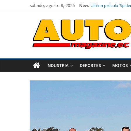
El costo de tener un 
sábado, agosto 8, 2026
New:
Ultima película ‘Sp
¿Qué puede pasar con
La Vuelta al Ecuador 
La FEDAK recibe 12 Si
INDUSTRIA
DEPORTES
MOTOS
Industria
Movilidad
Varios
Movilidad
Turi