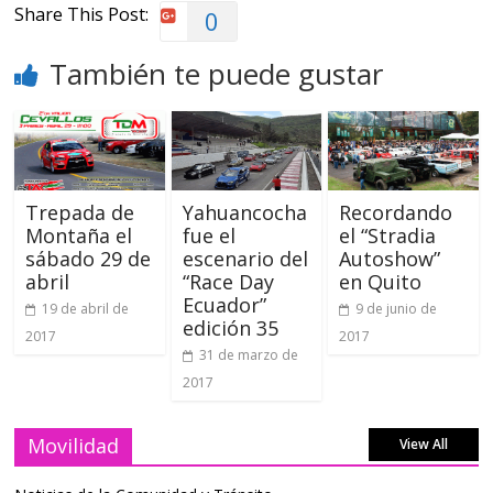
Share This Post:
0
También te puede gustar
Trepada de
Yahuancocha
Recordando
Montaña el
fue el
el “Stradia
sábado 29 de
escenario del
Autoshow”
abril
“Race Day
en Quito
Ecuador”
19 de abril de
9 de junio de
edición 35
2017
2017
31 de marzo de
2017
Movilidad
View All