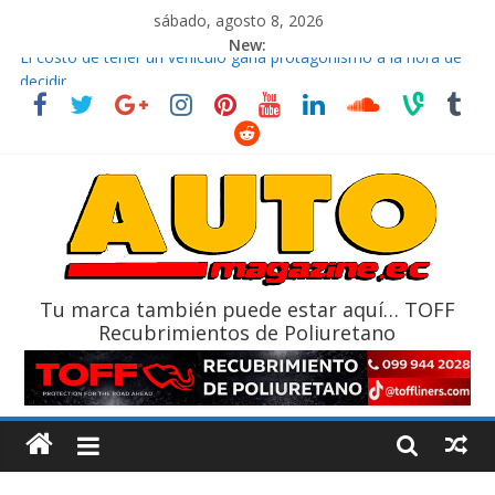
sábado, agosto 8, 2026
New:
El costo de tener un vehículo gana protagonismo a la hora de
decidir
Ultima película ‘Spider‑Man: Brand New Day’ pone en escena a
BMW
¿Qué puede pasar con tu vehículo si permanece varios días sin
usar?
La Vuelta al Ecuador 2026, edición 47ª, recorre 7 provincias en 8
días
La FEDAK recibe 12 Sinotruk Bolden para cubrir las rutas de La
Vuelta
Tu marca también puede estar aquí… TOFF
Recubrimientos de Poliuretano