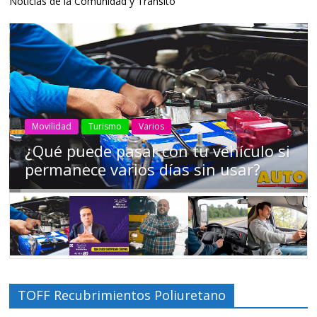
Noticias de la Comunidad y Tránsito
AEADE
Industria
Motociclismo
Motos
Movilidad
Campaña busca cambiar destino de
los motociclistas en la región
TOFF Recubrimientos Poliuretano