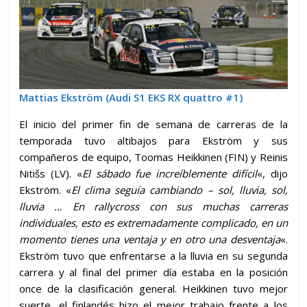
Mattias Ekström (Audi S1 EKS RX quattro #1)
El inicio del primer fin de semana de carreras de la
temporada tuvo altibajos para Ekström y sus
compañeros de equipo, Toomas Heikkinen (FIN) y Reinis
Nitišs (LV). «
El sábado fue increíblemente difícil
«, dijo
Ekström. «
El clima seguía cambiando – sol, lluvia, sol,
lluvia … En rallycross con sus muchas carreras
individuales, esto es extremadamente complicado, en un
momento tienes una ventaja y en otro una desventaja
«.
Ekström tuvo que enfrentarse a la lluvia en su segunda
carrera y al final del primer día estaba en la posición
once de la clasificación general. Heikkinen tuvo mejor
suerte, el finlandés hizo el mejor trabajo frente a los