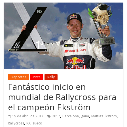
Deportes
Pista
Rally
Fantástico inicio en
mundial de Rallycross para
el campeón Ekström
,
,
,
,
19 de abril de 2017
2017
Barcelona
gana
Mattias Ekström
,
,
Rallycross
RX
sueco