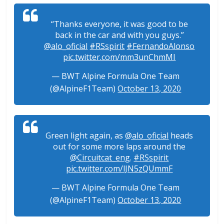
“Thanks everyone, it was good to be
back in the car and with you guys.”
@alo_oficial
#RSspirit
#FernandoAlonso
pic.twitter.com/mm3unChmMI
— BWT Alpine Formula One Team
(@AlpineF1Team)
October 13, 2020
Green light again, as
@alo_oficial
heads
out for some more laps around the
@Circuitcat_eng
.
#RSspirit
pic.twitter.com/lJN5zQUmmF
— BWT Alpine Formula One Team
(@AlpineF1Team)
October 13, 2020