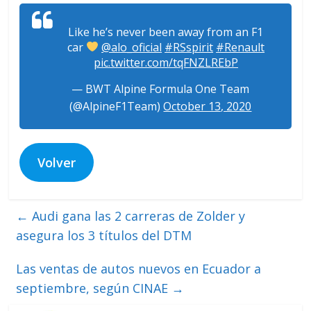
Like he’s never been away from an F1
car
@alo_oficial
#RSspirit
#Renault
pic.twitter.com/tqFNZLREbP
— BWT Alpine Formula One Team
(@AlpineF1Team)
October 13, 2020
Volver
←
Audi gana las 2 carreras de Zolder y
asegura los 3 títulos del DTM
Las ventas de autos nuevos en Ecuador a
septiembre, según CINAE
→