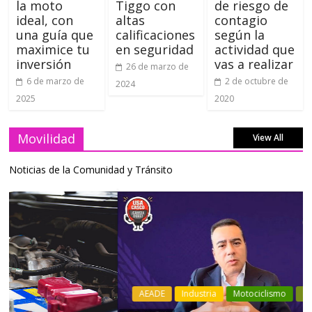
la moto
Tiggo con
de riesgo de
ideal, con
altas
contagio
una guía que
calificaciones
según la
maximice tu
en seguridad
actividad que
inversión
vas a realizar
26 de marzo de
6 de marzo de
2 de octubre de
2024
2025
2020
Movilidad
View All
Noticias de la Comunidad y Tránsito
AEADE
Industria
Motociclismo
Motos
Movilidad