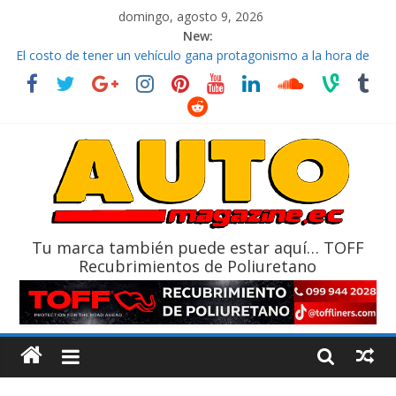
domingo, agosto 9, 2026
New:
La FEDAK recibe 12 Sinotruk Bolden para cubrir las rutas de La
Vuelta
El costo de tener un vehículo gana protagonismo a la hora de
decidir
Mercado automotor ecuatoriano creció un 28% en julio de
2026
¿Qué puede pasar con tu vehículo si permanece varios días sin
usar?
La Vuelta al Ecuador 2026, edición 47ª, recorre 7 provincias en 8
días
Tu marca también puede estar aquí… TOFF
Recubrimientos de Poliuretano