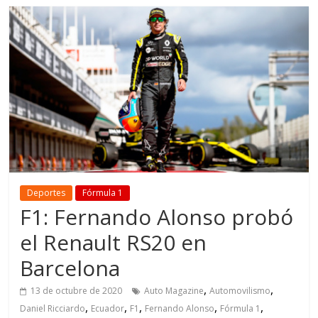
Deportes
Fórmula 1
F1: Fernando Alonso probó
el Renault RS20 en
Barcelona
,
,
13 de octubre de 2020
Auto Magazine
Automovilismo
,
,
,
,
,
Daniel Ricciardo
Ecuador
F1
Fernando Alonso
Fórmula 1