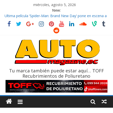
miércoles, agosto 5, 2026
New:
El costo de tener un vehículo gana protagonismo a la hora de
decidir
Ultima película ‘Spider‑Man: Brand New Day’ pone en escena a
BMW
¿Qué puede pasar con tu vehículo si permanece varios días sin
usar?
La Vuelta al Ecuador 2026, edición 47ª, recorre 7 provincias en 8
días
La FEDAK recibe 12 Sinotruk Bolden para cubrir las rutas de La
Vuelta
Tu marca también puede estar aquí… TOFF
Recubrimientos de Poliuretano