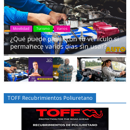
AEADE
Industria
Motociclismo
Motos
Movilidad
Campaña busca cambiar destino de
los motociclistas en la región
TOFF Recubrimientos Poliuretano