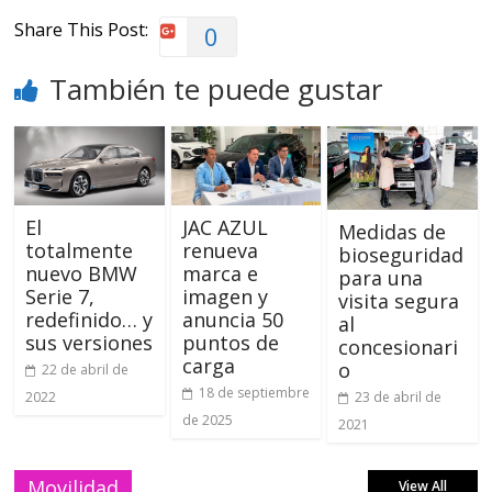
Share This Post:
0
También te puede gustar
El
JAC AZUL
Medidas de
totalmente
renueva
bioseguridad
nuevo BMW
marca e
para una
Serie 7,
imagen y
visita segura
redefinido… y
anuncia 50
al
sus versiones
puntos de
concesionari
carga
o
22 de abril de
18 de septiembre
2022
23 de abril de
de 2025
2021
Movilidad
View All