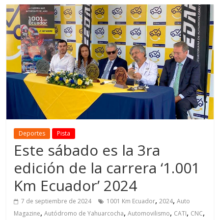
Deportes
Pista
Este sábado es la 3ra
edición de la carrera ‘1.001
Km Ecuador’ 2024
,
,
7 de septiembre de 2024
1001 Km Ecuador
2024
Auto
,
,
,
,
,
Magazine
Autódromo de Yahuarcocha
Automovilismo
CATI
CNC