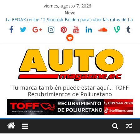
viernes, agosto 7, 2026
New:
La FEDAK recibe 12 Sinotruk Bolden para cubrir las rutas de La
Vuelta
El costo de tener un vehículo gana protagonismo a la hora de
decidir
Ultima película ‘Spider‑Man: Brand New Day’ pone en escena a
BMW
¿Qué puede pasar con tu vehículo si permanece varios días sin
usar?
La Vuelta al Ecuador 2026, edición 47ª, recorre 7 provincias en 8
días
Tu marca también puede estar aquí… TOFF
Recubrimientos de Poliuretano