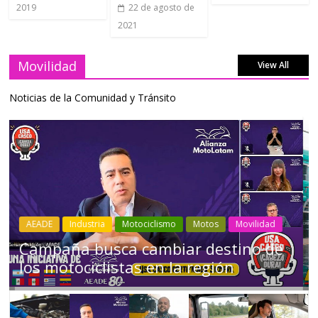
2019
22 de agosto de
2021
Movilidad
View All
Noticias de la Comunidad y Tránsito
Industria
Movilidad
Transporte
Varios
Choferes profesionales mantienen a
Ecuador en movimiento