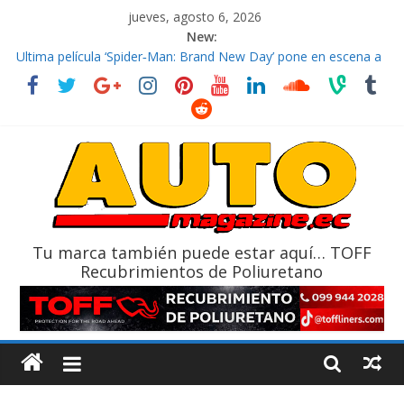
jueves, agosto 6, 2026
New:
El costo de tener un vehículo gana protagonismo a la hora de
decidir
Ultima película ‘Spider‑Man: Brand New Day’ pone en escena a
BMW
¿Qué puede pasar con tu vehículo si permanece varios días sin
usar?
La Vuelta al Ecuador 2026, edición 47ª, recorre 7 provincias en 8
días
La FEDAK recibe 12 Sinotruk Bolden para cubrir las rutas de La
Vuelta
Tu marca también puede estar aquí… TOFF
Recubrimientos de Poliuretano