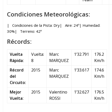
Condiciones Meteorológicas:
| Condiciones de la Pista: Dry| Aire: 24º| Humedad:
30%| Terreno: 42º
Récords:
Vuelta
Vuelta:
Marc
1’32.791
176.2
Rápida:
8
MARQUEZ
Km/h
Récord
2015
Marc
1’33.617
174.6
del
MARQUEZ
Km/h
Circuito:
Mejor
2015
Valentino
1’32.627
176.5
Vuelta:
ROSSI
Km/h