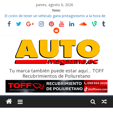
jueves, agosto 6, 2026
New:
El costo de tener un vehículo gana protagonismo a la hora de
decidir
Ultima película ‘Spider‑Man: Brand New Day’ pone en escena a
BMW
¿Qué puede pasar con tu vehículo si permanece varios días sin
usar?
La Vuelta al Ecuador 2026, edición 47ª, recorre 7 provincias en 8
días
La FEDAK recibe 12 Sinotruk Bolden para cubrir las rutas de La
Vuelta
Tu marca también puede estar aquí… TOFF
Recubrimientos de Poliuretano