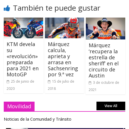
También te puede gustar
KTM devela
Márquez
Márquez
su
calcula,
‘recupera la
«revolución»
aprieta y
estrella de
preparada
arrasa en
sheriff’ en el
para 2021 en
Sachsenring
circuito de
MotoGP
por 9.ª vez
Austin
25 de junio de
15 de julio de
3 de octubre de
2020
2018
2021
Movilidad
View All
Noticias de la Comunidad y Tránsito