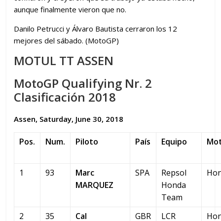
aunque finalmente vieron que no.
Danilo Petrucci y Álvaro Bautista cerraron los 12
mejores del sábado. (MotoGP)
MOTUL TT ASSEN
MotoGP Qualifying Nr. 2
Clasificación 2018
Assen, Saturday, June 30, 2018
Pos.
Num.
Piloto
País
Equipo
Mo
1
93
Marc
SPA
Repsol
Ho
MARQUEZ
Honda
Team
2
35
Cal
GBR
LCR
Ho