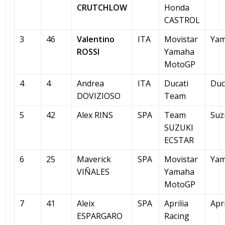
CRUTCHLOW
Honda
CASTROL
3
46
Valentino
ITA
Movistar
Ya
ROSSI
Yamaha
MotoGP
4
4
Andrea
ITA
Ducati
Duc
DOVIZIOSO
Team
5
42
Alex RINS
SPA
Team
Suz
SUZUKI
ECSTAR
6
25
Maverick
SPA
Movistar
Ya
VIÑALES
Yamaha
MotoGP
7
41
Aleix
SPA
Aprilia
Apri
ESPARGARO
Racing