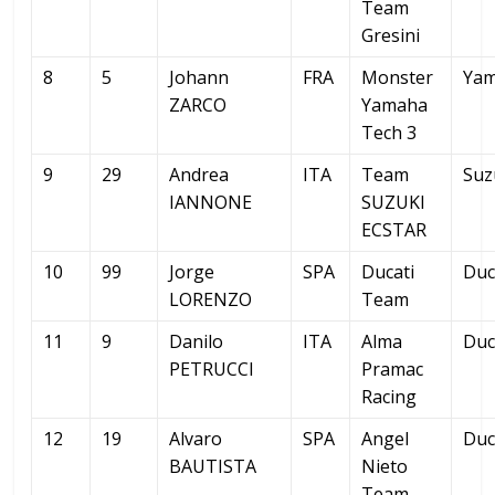
Team
Gresini
8
5
Johann
FRA
Monster
Ya
ZARCO
Yamaha
Tech 3
9
29
Andrea
ITA
Team
Suz
IANNONE
SUZUKI
ECSTAR
10
99
Jorge
SPA
Ducati
Duc
LORENZO
Team
11
9
Danilo
ITA
Alma
Duc
PETRUCCI
Pramac
Racing
12
19
Alvaro
SPA
Angel
Duc
BAUTISTA
Nieto
Team