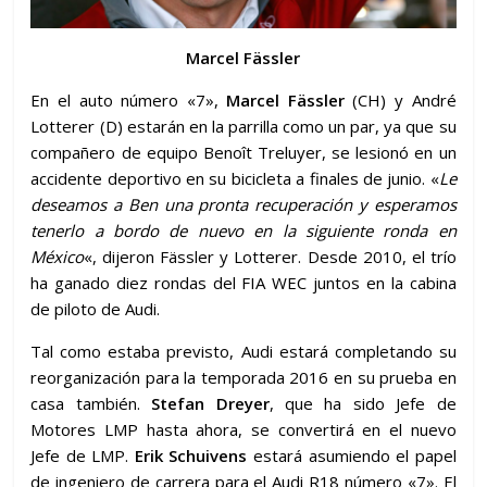
Marcel Fässler
En el auto número «7»,
Marcel Fässler
(CH) y André
Lotterer (D) estarán en la parrilla como un par, ya que su
compañero de equipo Benoît Treluyer, se lesionó en un
accidente deportivo en su bicicleta a finales de junio. «
Le
deseamos a Ben una pronta recuperación y esperamos
tenerlo a bordo de nuevo en la siguiente ronda en
México
«, dijeron Fässler y Lotterer. Desde 2010, el trío
ha ganado diez rondas del FIA WEC juntos en la cabina
de piloto de Audi.
Tal como estaba previsto, Audi estará completando su
reorganización para la temporada 2016 en su prueba en
casa también.
Stefan Dreyer
, que ha sido Jefe de
Motores LMP hasta ahora, se convertirá en el nuevo
Jefe de LMP.
Erik Schuivens
estará asumiendo el papel
de ingeniero de carrera para el Audi R18 número «7». El