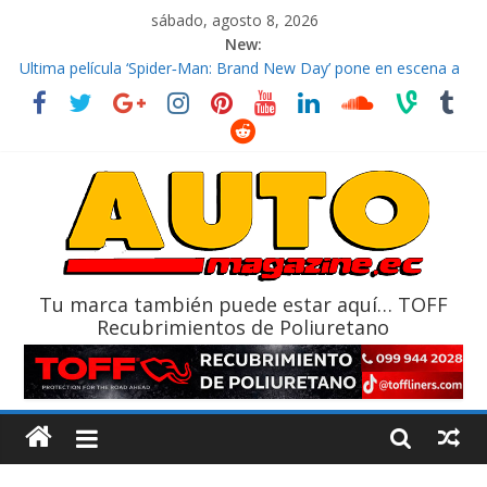
sábado, agosto 8, 2026
New:
El costo de tener un vehículo gana protagonismo a la hora de
decidir
Ultima película ‘Spider‑Man: Brand New Day’ pone en escena a
BMW
¿Qué puede pasar con tu vehículo si permanece varios días sin
usar?
La Vuelta al Ecuador 2026, edición 47ª, recorre 7 provincias en 8
días
La FEDAK recibe 12 Sinotruk Bolden para cubrir las rutas de La
Vuelta
Tu marca también puede estar aquí… TOFF
Recubrimientos de Poliuretano