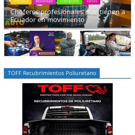
Industria
Movilidad
Transporte
Varios
Choferes profesionales mantienen a
Ecuador en movimiento
TOFF Recubrimientos Poliuretano