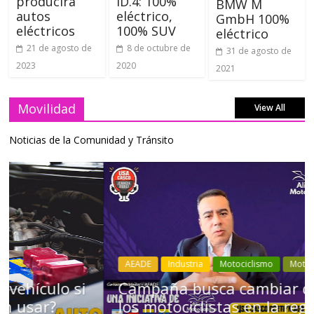
producirá
ID.4: 100%
BMW M
autos
eléctrico,
GmbH 100%
eléctricos
100% SUV
eléctrico
21 de agosto de
8 de octubre de
31 de agosto de
2023
2020
2021
Movilidad
View All
Noticias de la Comunidad y Tránsito
AEADE
Industria
Motociclismo
Motos
Movilidad
Campaña busca cambiar destino de
los motociclistas en la región