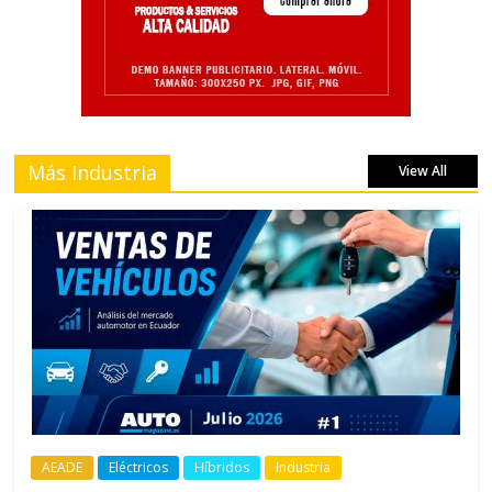
Más Industria
View All
AEADE
Eléctricos
Híbridos
Industria