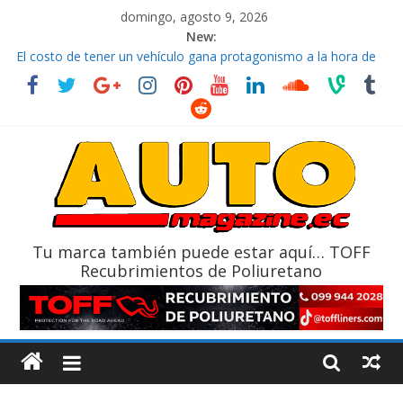
domingo, agosto 9, 2026
New:
La FEDAK recibe 12 Sinotruk Bolden para cubrir las rutas de La
Vuelta
El costo de tener un vehículo gana protagonismo a la hora de
decidir
Mercado automotor ecuatoriano creció un 28% en julio de
2026
¿Qué puede pasar con tu vehículo si permanece varios días sin
usar?
La Vuelta al Ecuador 2026, edición 47ª, recorre 7 provincias en 8
días
Tu marca también puede estar aquí… TOFF
Recubrimientos de Poliuretano