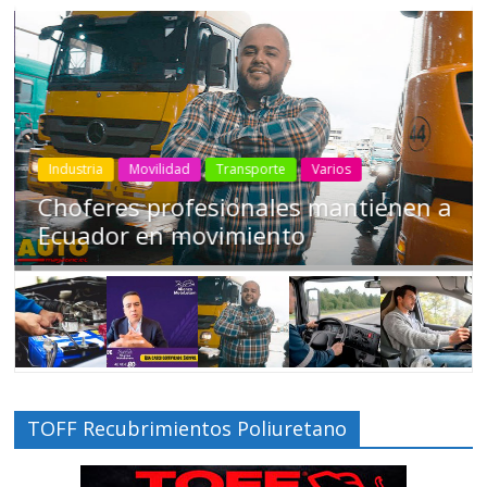
Industria
Movilidad
Transporte
Varios
Choferes profesionales mantienen a
Ecuador en movimiento
TOFF Recubrimientos Poliuretano