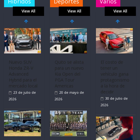
Híbridos
Deportes
Varios
View All
View All
View All
Nuevo SUV
Quito se alista
El costo de
Honda ZR-V
para un nuevo
tener un
Advanced
Kia Open del
vehículo gana
Hybrid para el
PGA Tour
protagonismo
mercado local
Americas
a la hora de
decidir
23 de julio de
20 de mayo de
30 de julio de
2026
2026
2026