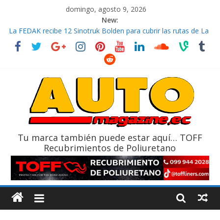
domingo, agosto 9, 2026
New:
La FEDAK recibe 12 Sinotruk Bolden para cubrir las rutas de La
Vuelta
El costo de tener un vehículo gana protagonismo a la hora de
decidir
Mercado automotor ecuatoriano creció un 28% en julio de
2026
¿Qué puede pasar con tu vehículo si permanece varios días sin
usar?
La Vuelta al Ecuador 2026, edición 47ª, recorre 7 provincias en 8
días
Tu marca también puede estar aquí… TOFF
Recubrimientos de Poliuretano