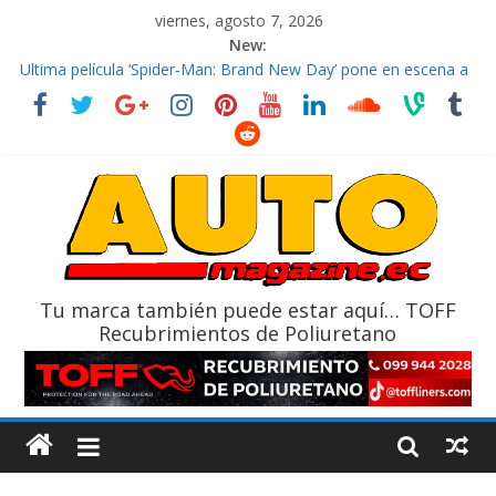
viernes, agosto 7, 2026
New:
El costo de tener un vehículo gana protagonismo a la hora de
decidir
Ultima película ‘Spider‑Man: Brand New Day’ pone en escena a
BMW
¿Qué puede pasar con tu vehículo si permanece varios días sin
usar?
La Vuelta al Ecuador 2026, edición 47ª, recorre 7 provincias en 8
días
La FEDAK recibe 12 Sinotruk Bolden para cubrir las rutas de La
Vuelta
Tu marca también puede estar aquí… TOFF
Recubrimientos de Poliuretano