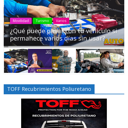
AEADE
Industria
Motociclismo
Motos
Movilidad
Campaña busca cambiar destino de
los motociclistas en la región
TOFF Recubrimientos Poliuretano