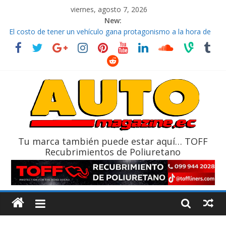
viernes, agosto 7, 2026
New:
El costo de tener un vehículo gana protagonismo a la hora de
decidir
Ultima película ‘Spider‑Man: Brand New Day’ pone en escena a
BMW
¿Qué puede pasar con tu vehículo si permanece varios días sin
usar?
La Vuelta al Ecuador 2026, edición 47ª, recorre 7 provincias en 8
días
La FEDAK recibe 12 Sinotruk Bolden para cubrir las rutas de La
Vuelta
Tu marca también puede estar aquí… TOFF
Recubrimientos de Poliuretano