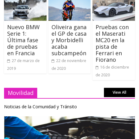
Nuevo BMW
Oliveira gana
Pruebas con
Serie 1:
el GP de casa
el Maserati
Última fase
y Morbidelli
MC20 en la
de pruebas
acaba
pista de
en Francia
subcampeón
Ferrari en
Fiorano
27 de marzo de
22 de noviembre
16 de diciembre
2019
de 2020
de 2020
Movilidad
View All
Noticias de la Comunidad y Tránsito