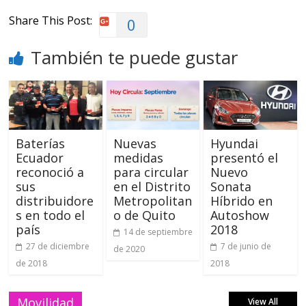
Share This Post:
0
También te puede gustar
Baterías
Nuevas
Hyundai
Ecuador
medidas
presentó el
reconoció a
para circular
Nuevo
sus
en el Distrito
Sonata
distribuidore
Metropolitan
Híbrido en
s en todo el
o de Quito
Autoshow
país
2018
14 de septiembre
27 de diciembre
7 de junio de
de 2020
de 2018
2018
Movilidad
View All