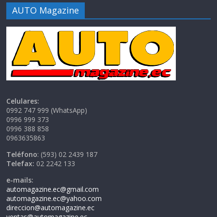
AUTO Magazine
Celulares:
0992 747 999 (WhatsApp)
0996 999 373
0996 388 858
0963635863
Teléfono
: (593) 02 2439 187
Telefax:
02 2242 133
e-mails:
automagazine.ec@gmail.com
automagazine.ec@yahoo.com
direccion@automagazine.ec
ventas@automagazine.ec