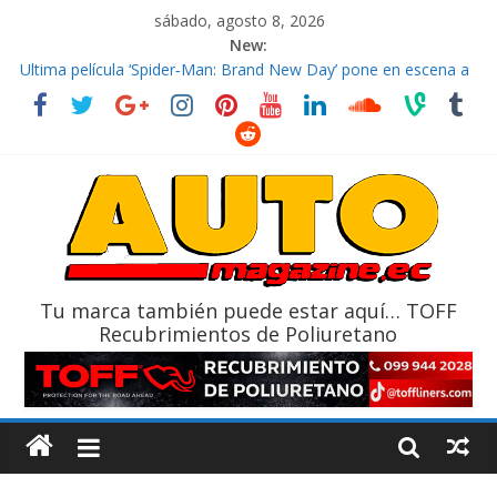
sábado, agosto 8, 2026
New:
El costo de tener un vehículo gana protagonismo a la hora de
decidir
Ultima película ‘Spider‑Man: Brand New Day’ pone en escena a
BMW
¿Qué puede pasar con tu vehículo si permanece varios días sin
usar?
La Vuelta al Ecuador 2026, edición 47ª, recorre 7 provincias en 8
días
La FEDAK recibe 12 Sinotruk Bolden para cubrir las rutas de La
Vuelta
Tu marca también puede estar aquí… TOFF
Recubrimientos de Poliuretano