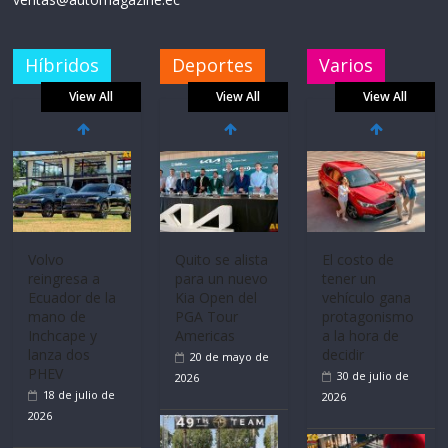
Híbridos
Deportes
Varios
View All
View All
View All
Volvo
Quito se alista
El costo de
reingresa a
para un nuevo
tener un
Ecuador de la
Kia Open del
vehículo gana
mano de
PGA Tour
protagonismo
Inchcape y
Americas
a la hora de
lanza dos
decidir
20 de mayo de
PHEV
30 de julio de
2026
18 de julio de
2026
2026