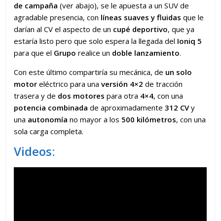
de campaña
(ver abajo), se le apuesta a un SUV de
agradable presencia, con
líneas suaves y fluidas
que le
darían al CV el aspecto de un
cupé deportivo
, que ya
estaría listo pero que solo espera la llegada del
Ioniq 5
para que el
Grupo
realice un
doble lanzamiento
.
Con este último compartiría su mecánica, de
un solo
motor
eléctrico para una
versión 4×2
de tracción
trasera y de
dos motores
para otra
4×4
, con una
potencia combinada
de aproximadamente
312 CV
y
una
autonomía
no mayor a los
500 kilómetros
, con una
sola carga completa.
Videos: