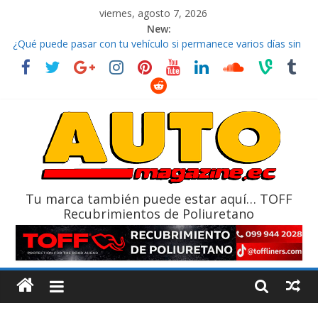
viernes, agosto 7, 2026
New:
¿Qué puede pasar con tu vehículo si permanece varios días sin
usar?
La Vuelta al Ecuador 2026, edición 47ª, recorre 7 provincias en 8
días
La FEDAK recibe 12 Sinotruk Bolden para cubrir las rutas de La
Vuelta
El costo de tener un vehículo gana protagonismo a la hora de
decidir
Ultima película ‘Spider‑Man: Brand New Day’ pone en escena a
BMW
Tu marca también puede estar aquí… TOFF
Recubrimientos de Poliuretano