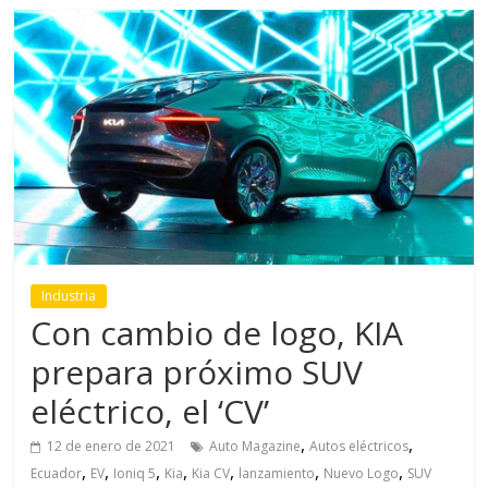
Industria
Con cambio de logo, KIA
prepara próximo SUV
eléctrico, el ‘CV’
,
,
12 de enero de 2021
Auto Magazine
Autos eléctricos
,
,
,
,
,
,
,
Ecuador
EV
Ioniq 5
Kia
Kia CV
lanzamiento
Nuevo Logo
SUV