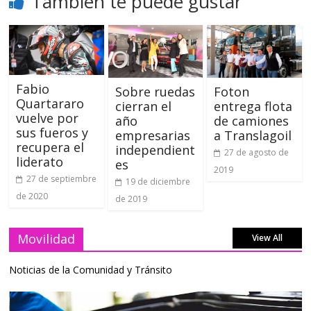
También te puede gustar
Fabio
Sobre ruedas
Foton
Quartararo
cierran el
entrega flota
vuelve por
año
de camiones
sus fueros y
empresarias
a Translagoil
recupera el
independient
27 de agosto de
liderato
es
2019
27 de septiembre
19 de diciembre
de 2020
de 2019
Movilidad
View All
Noticias de la Comunidad y Tránsito