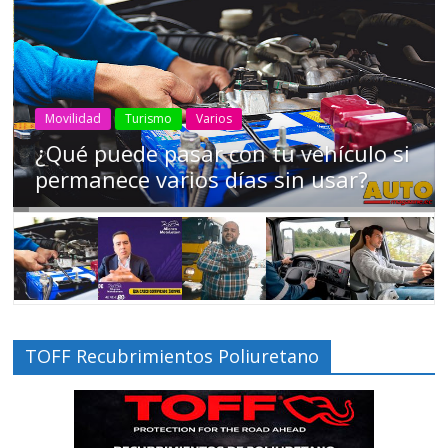
AEADE
Industria
Motociclismo
Motos
Movilidad
Campaña busca cambiar destino de
los motociclistas en la región
TOFF Recubrimientos Poliuretano