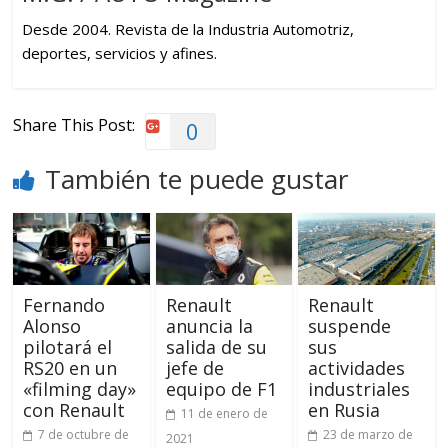
Desde 2004. Revista de la Industria Automotriz,
deportes, servicios y afines.
Share This Post:
0
También te puede gustar
Fernando
Renault
Renault
Alonso
anuncia la
suspende
pilotará el
salida de su
sus
RS20 en un
jefe de
actividades
«filming day»
equipo de F1
industriales
con Renault
en Rusia
11 de enero de
7 de octubre de
23 de marzo de
2021