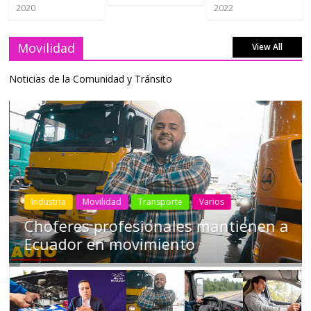
2020
2022
Movilidad
View All
Noticias de la Comunidad y Tránsito
Industria
Movilidad
Transporte
Varios
Choferes profesionales mantienen a
Ecuador en movimiento