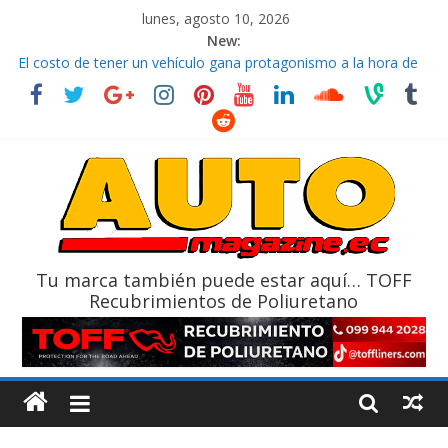
lunes, agosto 10, 2026
New:
La FEDAK recibe 12 Sinotruk Bolden para cubrir las rutas de La
Vuelta
El costo de tener un vehículo gana protagonismo a la hora de
decidir
Mercado automotor ecuatoriano creció un 28% en julio de
2026
¿Qué puede pasar con tu vehículo si permanece varios días sin
usar?
La Vuelta al Ecuador 2026, edición 47ª, recorre 7 provincias en 8
días
Tu marca también puede estar aquí… TOFF
Recubrimientos de Poliuretano