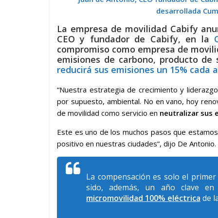
desarrollada Cum
La empresa de movilidad Cabify anun
CEO y fundador de Cabify, en la
compromiso como empresa de movilid
emisiones de carbono, producto de 
reducirá sus emisiones un 15% cada 
“Nuestra estrategia de crecimiento y liderazgo 
por supuesto, ambiental. No en vano, hoy ren
de movilidad como servicio en
neutralizar sus
Este es uno de los muchos pasos que estamos
positivo en nuestras ciudades”, dijo De Antonio.
La compensación es solo el primer 
sido, además, un año clave en 
micromovilidad 100% eléctrica
de l