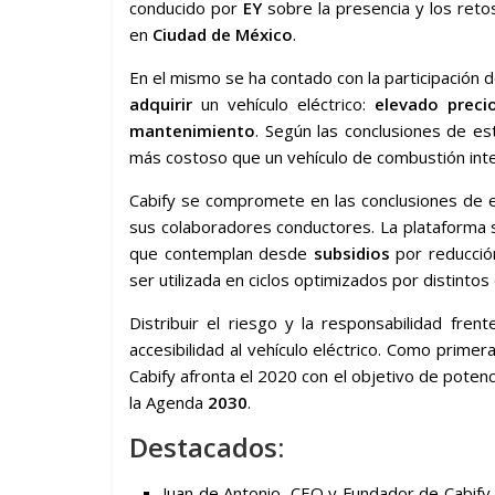
conducido por
EY
sobre la presencia y los retos
en
Ciudad de México
.
En el mismo se ha contado con la participación 
adquirir
un vehículo eléctrico:
elevado precio
mantenimiento
. Según las conclusiones de es
más costoso que un vehículo de combustión inte
Cabify se compromete en las conclusiones de es
sus colaboradores conductores. La plataforma s
que contemplan desde
subsidios
por reducció
ser utilizada en ciclos optimizados por distinto
Distribuir el riesgo y la responsabilidad fre
accesibilidad al vehículo eléctrico. Como prime
Cabify afronta el 2020 con el objetivo de poten
la Agenda
2030
.
Destacados:
Juan de Antonio, CEO y Fundador de Cabify,