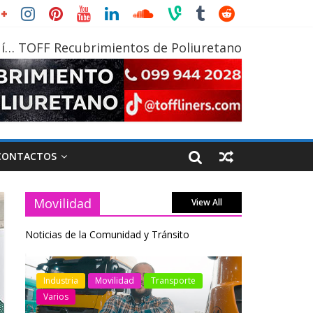
í… TOFF Recubrimientos de Poliuretano
CONTACTOS
Movilidad
View All
Noticias de la Comunidad y Tránsito
otos
Industria
Movilidad
Transporte
Industria
Varios
Varios