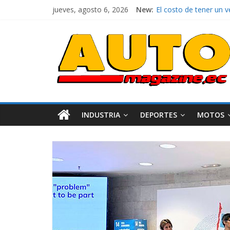
jueves, agosto 6, 2026
New:
El costo de tener un 
Ultima película ‘Spi
¿Qué puede pasar con 
La Vuelta al Ecuador 2
La FEDAK recibe 12 Sin
INDUSTRIA
DEPORTES
MOTOS
Industria
Movilidad
Varios
Movilidad
Turi