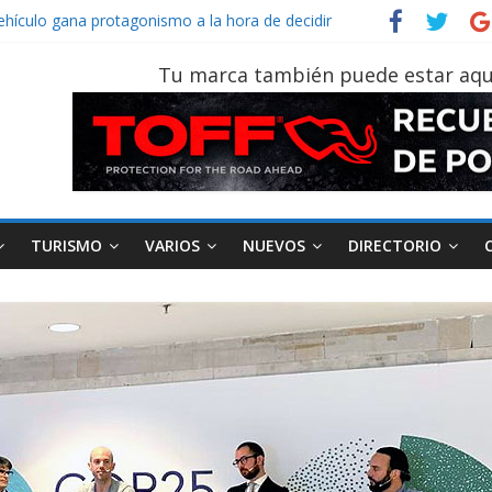
vehículo gana protagonismo a la hora de decidir
der‑Man: Brand New Day’ pone en escena a BMW
tu vehículo si permanece varios días sin usar?
Tu marca también puede estar aqu
026, edición 47ª, recorre 7 provincias en 8 días
otruk Bolden para cubrir las rutas de La Vuelta
TURISMO
VARIOS
NUEVOS
DIRECTORIO
AEADE
Industria
Motociclismo
M
smo
Varios
Movilidad