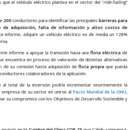
 que el vehículo eléctrico plantea en el sector del “
ride-hailing
”
de
200
conductores para identificar las principales
barreras para
 de adquisición, falta de información y altos costos de
te informe, adquirir un vehículo eléctrico es de media un 128%
rna.
te informe a apoyar la transición hacia una
flota eléctrica
de
e encuentra en proceso de valoración de distintas alternativas
n de su comisión hasta adquisición de
flota propia
que pueda
s conductores colaboradores de la aplicación.
nte al total de la inversión podría incrementar enormemente la
ra empresa de su sector en unirse al
Pacto Mundial de la ONU
,
ciar su compromiso con los Objetivos de Desarrollo Sostenible y
 anunció en
la Cumbre del Clima COP 25
que Cabify compensa,