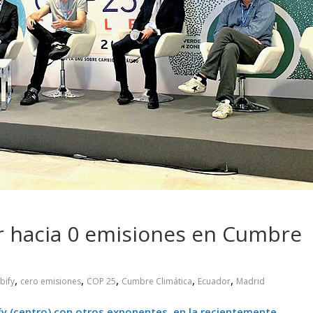
 pasar con tu
Campaña busca cambiar
 permanece
destino de los motociclis
 sin usar?
en la región
r hacia 0 emisiones en Cumbre
,
,
,
,
,
bify
cero emisiones
COP 25
Cumbre Climática
Ecuador
Madrid
fy (centro) con otros exponentes, en la recientemente