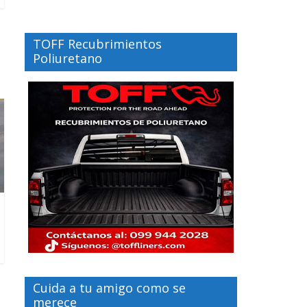
TOFF Recubrimientos
Poliuretano
Cuida a tu amigo como se
merece