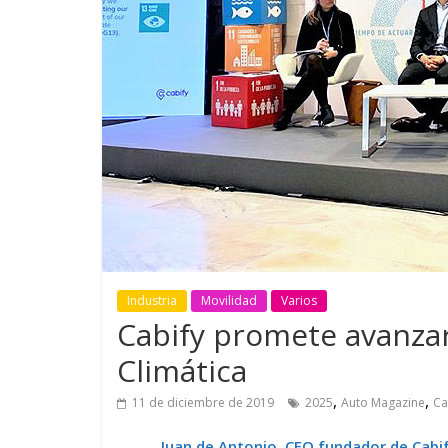
GM reafirma su
¿Qué puede
compromiso con movilidad
vehículo si
más segura y conectada
varios días
Industria
Movilidad
Varios
Cabify promete avanza
Climática
,
,
11 de diciembre de 2019
2025
Auto Magazine
Ca
Juan de Antonio, CEO fundador de Cabi