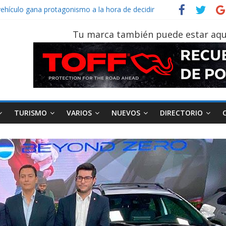
vehículo gana protagonismo a la hora de decidir
der‑Man: Brand New Day’ pone en escena a BMW
tu vehículo si permanece varios días sin usar?
Tu marca también puede estar aqu
026, edición 47ª, recorre 7 provincias en 8 días
notruk Bolden para cubrir las rutas de La Vuelta
TURISMO
VARIOS
NUEVOS
DIRECTORIO
AEADE
Industria
Motociclismo
M
smo
Varios
Movilidad