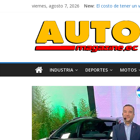
viernes, agosto 7, 2026
New:
El costo de tener un 
Ultima película ‘Spi
¿Qué puede pasar con 
La Vuelta al Ecuador 2
La FEDAK recibe 12 Si
INDUSTRIA
DEPORTES
MOTOS
Industria
Movilidad
Varios
Movilidad
Turi