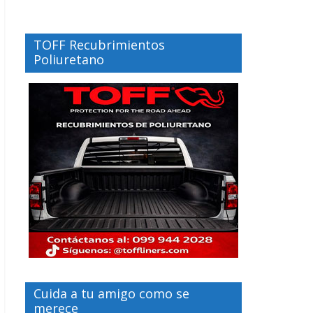
TOFF Recubrimientos
Poliuretano
Cuida a tu amigo como se
merece