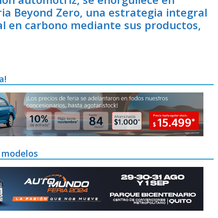
ria Beyond Zero, una estrategia integral
al en carbono mediante sus productos,
a!
 modelos