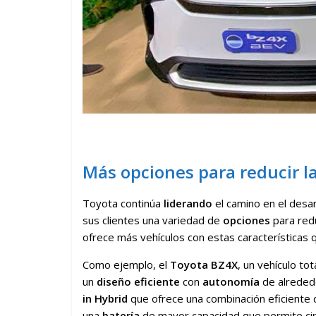
Más opciones para reducir l
Toyota continúa
liderando
el camino en el desa
sus clientes una variedad de
opciones
para redu
ofrece más vehículos con estas características q
Como ejemplo, el
Toyota BZ4X
, un vehículo t
un
diseño eficiente
con
autonomía
de alreded
in Hybrid
que ofrece una combinación eficiente
una
batería
de mayor capacidad que permite c