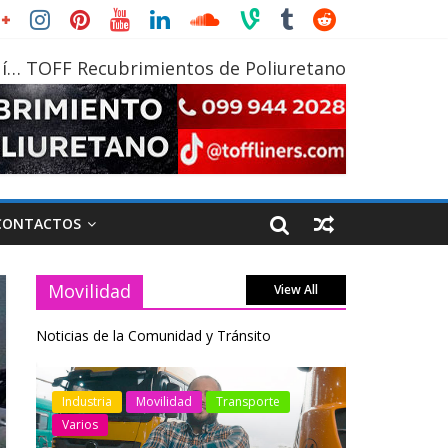
í… TOFF Recubrimientos de Poliuretano
CONTACTOS
Movilidad
View All
Noticias de la Comunidad y Tránsito
otos
Industria
Movilidad
Transporte
Industria
Varios
Varios