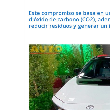
Este compromiso se basa en un
dióxido de carbono (CO2), ade
reducir residuos y generar un