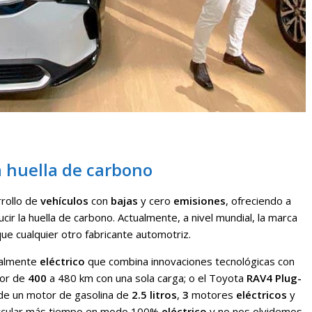
a huella de carbono
rrollo de
vehículos
con
bajas
y cero
emisiones
, ofreciendo a
cir la huella de carbono. Actualmente, a nivel mundial, la marca
ue cualquier otro fabricante automotriz.
otalmente
eléctrico
que combina innovaciones tecnológicas con
or de
400
a 480 km con una sola carga; o el Toyota
RAV4
Plug-
 de un motor de gasolina de
2.5 litros
,
3
motores
eléctricos
y
ircular más tiempo en modo 100%
eléctrico
y no nos olvidemos