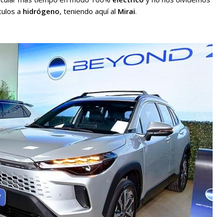
culos a
hidrógeno
, teniendo aquí al
Mirai
.