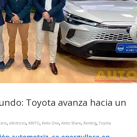
 pasar con tu
Campaña busca cambiar
 permanece
destino de los motociclis
 sin usar?
en la región
ndo: Toyota avanza hacia un
,
,
,
,
,
,
Zero
eléctricos
KINTO
Kinto One
Kinto Share
Renting
Toyota
ción automotriz, se enorgullece en