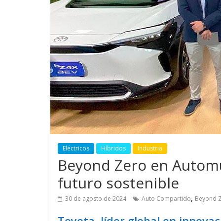
GM reafirma su
¿Qué puede
compromiso con movilidad
vehículo si
más segura y conectada
varios días
Eléctricos
Híbridos
Industria
Beyond Zero en Automu
futuro sostenible
,
30 de agosto de 2024
Auto Compartido
Beyond 
Toyota, líder global en innova