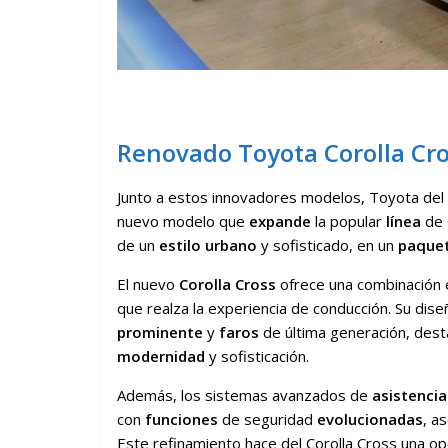
Renovado Toyota Corolla Cr
Junto a estos innovadores modelos, Toyota del
nuevo modelo que
expande
la popular
línea
de 
de un
estilo urbano
y sofisticado, en un
paque
El nuevo
Corolla Cross
ofrece una combinación 
que realza la experiencia de conducción. Su dis
prominente
y
faros
de última generación, dest
modernidad
y sofisticación.
Además, los sistemas avanzados de
asistencia
con
funciones
de seguridad
evolucionadas
, a
Este refinamiento hace del Corolla Cross una o