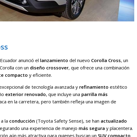
oss
 Ecuador anunció el
lanzamiento
del nuevo
Corolla Cross
, un
Corolla con un
diseño
crossover
, que ofrece una combinación
te compacto
y eficiente.
excepcional de tecnología avanzada y
refinamiento
estético
eño
exterior
renovado
, que incluye una
parrilla más
aca en la carretera, pero también refleja una imagen de
a la
conducción
(Toyota Safety Sense), se han
actualizado
segurando una experiencia de manejo
más segura
y placentera.
pción aún más atractiva para quienes buscan un
SUV compacto