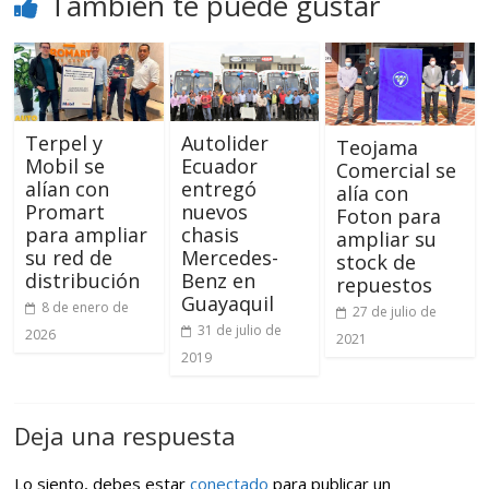
También te puede gustar
Terpel y
Autolider
Teojama
Mobil se
Ecuador
Comercial se
alían con
entregó
alía con
Promart
nuevos
Foton para
para ampliar
chasis
ampliar su
su red de
Mercedes-
stock de
distribución
Benz en
repuestos
Guayaquil
8 de enero de
27 de julio de
31 de julio de
2026
2021
2019
Deja una respuesta
Lo siento, debes estar
conectado
para publicar un