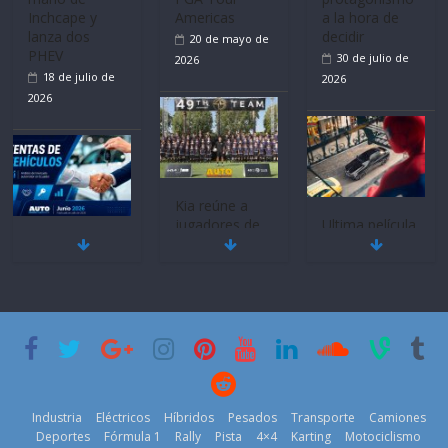
Inchcape y
Americas
a la hora de
lanza dos
decidir
20 de mayo de
PHEV
30 de julio de
2026
18 de julio de
2026
2026
Kia reúne a
jugadores de
Ultima película
Mercado
fútbol de todo
‘Spider‑Man:
automotor
el mundo en
Brand New
nacional cierra
‘Kia OMBC
Day’ pone en
su mejor 1er
Cup’
escena a
semestre en la
BMW
6 de mayo de
historia
29 de julio de
2026
11 de julio de
2026
2026
Industria
Eléctricos
Híbridos
Pesados
Transporte
Camiones
Deportes
Fórmula 1
Rally
Pista
4×4
Karting
Motociclismo