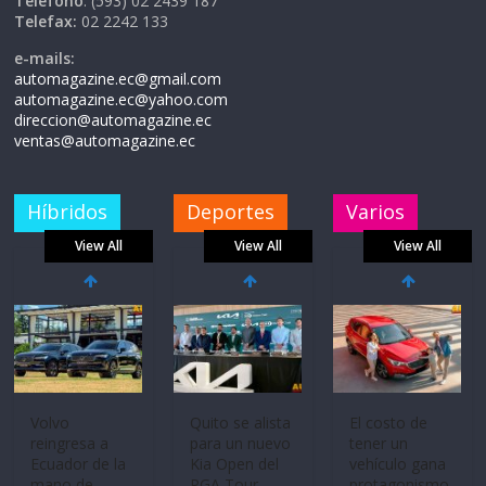
Teléfono
: (593) 02 2439 187
Telefax:
02 2242 133
e-mails:
automagazine.ec@gmail.com
automagazine.ec@yahoo.com
direccion@automagazine.ec
ventas@automagazine.ec
Híbridos
Deportes
Varios
View All
View All
View All
Volvo
Quito se alista
El costo de
reingresa a
para un nuevo
tener un
Ecuador de la
Kia Open del
vehículo gana
mano de
PGA Tour
protagonismo