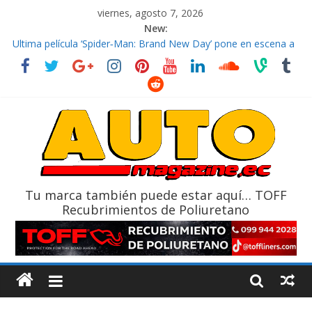
viernes, agosto 7, 2026
New:
El costo de tener un vehículo gana protagonismo a la hora de
decidir
Ultima película ‘Spider‑Man: Brand New Day’ pone en escena a
BMW
¿Qué puede pasar con tu vehículo si permanece varios días sin
usar?
La Vuelta al Ecuador 2026, edición 47ª, recorre 7 provincias en 8
días
La FEDAK recibe 12 Sinotruk Bolden para cubrir las rutas de La
Vuelta
Tu marca también puede estar aquí… TOFF
Recubrimientos de Poliuretano