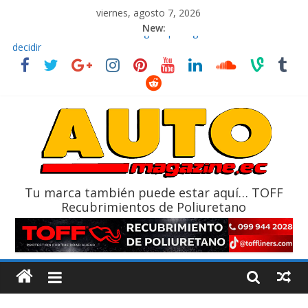
viernes, agosto 7, 2026
New:
El costo de tener un vehículo gana protagonismo a la hora de
decidir
Ultima película ‘Spider‑Man: Brand New Day’ pone en escena a
BMW
¿Qué puede pasar con tu vehículo si permanece varios días sin
usar?
La Vuelta al Ecuador 2026, edición 47ª, recorre 7 provincias en 8
días
La FEDAK recibe 12 Sinotruk Bolden para cubrir las rutas de La
Vuelta
Tu marca también puede estar aquí… TOFF
Recubrimientos de Poliuretano