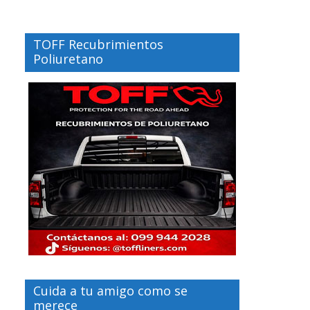
TOFF Recubrimientos
Poliuretano
Cuida a tu amigo como se
merece