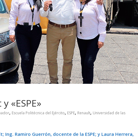
 pasar con tu
Campaña busca cambiar
 permanece
destino de los motociclis
 sin usar?
en la región
 y «ESPE»
,
,
,
,
uador
Escuela Politécnica del Ejército
ESPE
Renault
Universidad de las
lt;
Ing. Ramiro Guerrón, docente de la ESPE; y Laura Herrera,