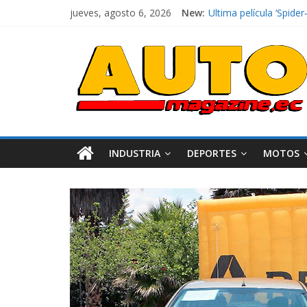
jueves, agosto 6, 2026
New:
El costo de tener un 
Ultima película ‘Spi
¿Qué puede pasar con 
La Vuelta al Ecuador 2
La FEDAK recibe 12 Sin
INDUSTRIA
DEPORTES
MOTOS
Industria
Movilidad
Varios
Movilidad
Turi