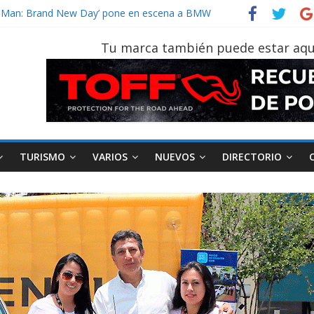
vehículo gana protagonismo a la hora de decidir
der‑Man: Brand New Day’ pone en escena a BMW
tu vehículo si permanece varios días sin usar?
Tu marca también puede estar aqu
026, edición 47ª, recorre 7 provincias en 8 días
otruk Bolden para cubrir las rutas de La Vuelta
TURISMO
VARIOS
NUEVOS
DIRECTORIO
AEADE
Industria
Motociclismo
M
smo
Varios
Movilidad