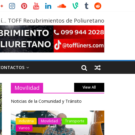
í… TOFF Recubrimientos de Poliuretano
CONTACTOS
Movilidad
View All
Noticias de la Comunidad y Tránsito
otos
Industria
Movilidad
Transporte
Industria
Varios
Varios