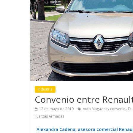
GM reafirma su
¿Qué puede
compromiso con movilidad
vehículo si
más segura y conectada
varios días
Industria
Convenio entre Renault
,
,
12 de mayo de 2019
Auto Magazine
convenio
Ec
Fuerzas Armadas
Alexandra Cadena, asesora comercial Renau