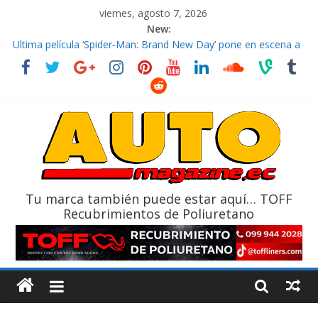
viernes, agosto 7, 2026
New:
El costo de tener un vehículo gana protagonismo a la hora de
decidir
Ultima película ‘Spider‑Man: Brand New Day’ pone en escena a
BMW
¿Qué puede pasar con tu vehículo si permanece varios días sin
usar?
La Vuelta al Ecuador 2026, edición 47ª, recorre 7 provincias en 8
días
La FEDAK recibe 12 Sinotruk Bolden para cubrir las rutas de La
Vuelta
Tu marca también puede estar aquí… TOFF
Recubrimientos de Poliuretano