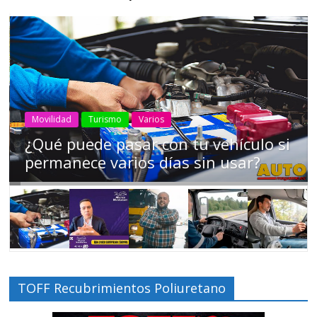
AEADE
Industria
Motociclismo
Motos
Movilidad
Campaña busca cambiar destino de
los motociclistas en la región
TOFF Recubrimientos Poliuretano