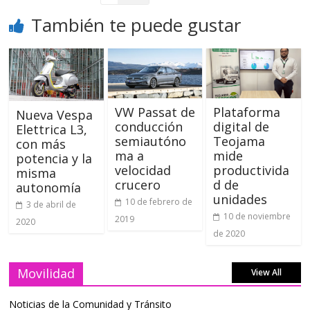
También te puede gustar
VW Passat de
Plataforma
Nueva Vespa
conducción
digital de
Elettrica L3,
semiautóno
Teojama
con más
ma a
mide
potencia y la
velocidad
productivida
misma
crucero
d de
autonomía
unidades
10 de febrero de
3 de abril de
10 de noviembre
2019
2020
de 2020
Movilidad
View All
Noticias de la Comunidad y Tránsito