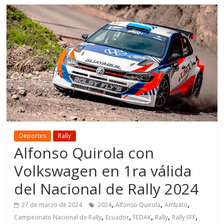
Deportes
Rally
Alfonso Quirola con
Volkswagen en 1ra válida
del Nacional de Rally 2024
,
,
,
27 de marzo de 2024
2024
Alfonso Quirola
Ambato
,
,
,
,
,
Campeonato Nacional de Rally
Ecuador
FEDAK
Rally
Rally FFF