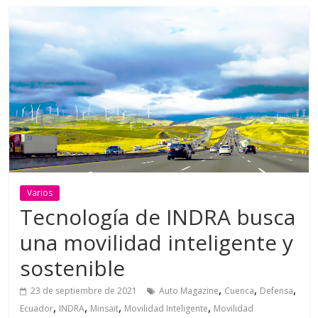
Varios
Tecnología de INDRA busca
una movilidad inteligente y
sostenible
,
,
,
23 de septiembre de 2021
Auto Magazine
Cuenca
Defensa
,
,
,
,
Ecuador
INDRA
Minsait
Movilidad Inteligente
Movilidad