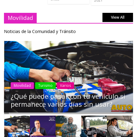
2021
Movilidad
View All
Noticias de la Comunidad y Tránsito
AEADE
Industria
Motociclismo
Motos
Movilidad
Campaña busca cambiar destino de
los motociclistas en la región