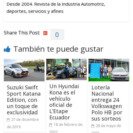
Desde 2004. Revista de la Industria Automotriz,
deportes, servicios y afines
Share This Post:
0
También te puede gustar
Un Hyundai
Suzuki Swift
Lotería
Kona es el
Sport Katana
Nacional
vehículo
Edition, con
entrega 24
oficial de
un toque de
Volkswagen
L’Etape
exclusividad
Polo HB por
Ecuador
sus sorteos
27 de diciembre
18 de febrero de
28 de mayo de
de 2019
2022