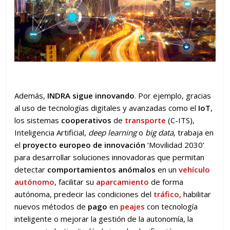
Además,
INDRA
sigue innovando
. Por ejemplo, gracias
al uso de tecnologías digitales y avanzadas como el
IoT
,
los sistemas
cooperativos
de
transporte
(C-ITS),
Inteligencia Artificial,
deep learning
o
big data
, trabaja en
el
proyecto europeo de innovación
‘Movilidad 2030’
para desarrollar soluciones innovadoras que permitan
detectar
comportamientos anómalos
en un
vehículo
autónomo
, facilitar su
aparcamiento
de forma
autónoma, predecir las condiciones del
tráfico
, habilitar
nuevos métodos de
pago
en
peajes
con tecnología
inteligente o mejorar la gestión de la autonomía, la