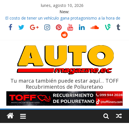
lunes, agosto 10, 2026
New:
La FEDAK recibe 12 Sinotruk Bolden para cubrir las rutas de La
Vuelta
El costo de tener un vehículo gana protagonismo a la hora de
decidir
Mercado automotor ecuatoriano creció un 28% en julio de
2026
¿Qué puede pasar con tu vehículo si permanece varios días sin
usar?
La Vuelta al Ecuador 2026, edición 47ª, recorre 7 provincias en 8
días
Tu marca también puede estar aquí… TOFF
Recubrimientos de Poliuretano