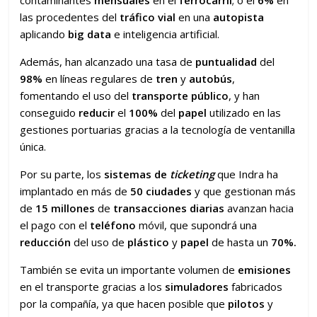
contaminantes
mensuales
en el
ferrocarril
; o el
6%
en
las procedentes del
tráfico
vial
en una
autopista
aplicando
big data
e inteligencia artificial.
Además, han alcanzado una tasa de
puntualidad
del
98%
en líneas regulares de
tren
y
autobús
,
fomentando el uso del
transporte público
, y han
conseguido
reducir
el
100%
del
papel
utilizado en las
gestiones portuarias gracias a la tecnología de ventanilla
única.
Por su parte, los
sistemas de
ticketing
que Indra ha
implantado en más de
50 ciudades
y que gestionan más
de
15 millones
de
transacciones diarias
avanzan hacia
el pago con el
teléfono
móvil, que supondrá una
reducción
del uso de
plástico
y
papel
de hasta un
70%.
También se evita un importante volumen de
emisiones
en el transporte gracias a los
simuladores
fabricados
por la compañía, ya que hacen posible que
pilotos
y