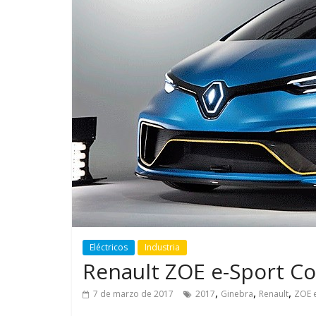
GM reafirma su
¿Qué p
compromiso con movilidad
vehícul
más segura y conectada
varios 
Eléctricos
Industria
Renault ZOE e-Sport C
,
,
,
7 de marzo de 2017
2017
Ginebra
Renault
ZOE 