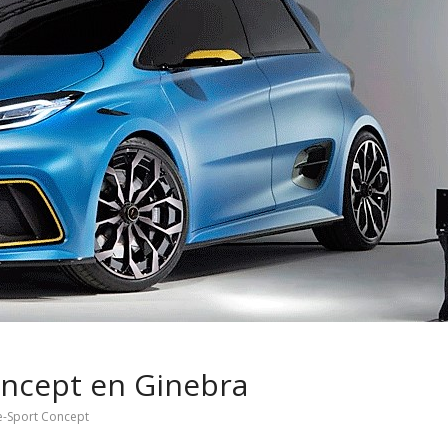
uede pasar con tu
Campaña busca cam
o si permanece
destino de los motoc
días sin usar?
en la región
oncept en Ginebra
e-Sport Concept