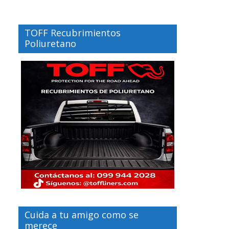
TOFF Recubrimientos
Poliuretano
Cuida a tu amigo como se
merece