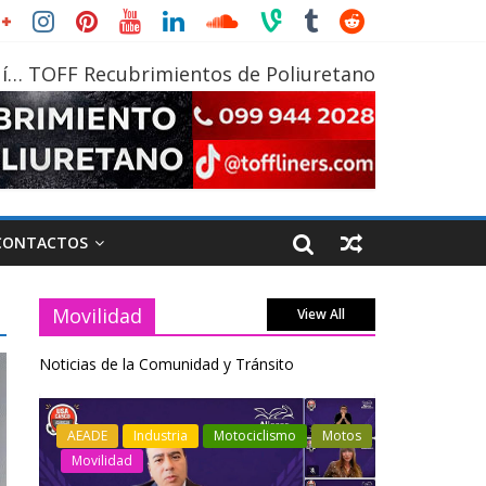
í… TOFF Recubrimientos de Poliuretano
CONTACTOS
Movilidad
View All
Noticias de la Comunidad y Tránsito
o
Motos
Industria
Movilidad
Transporte
Indust
Varios
Vario