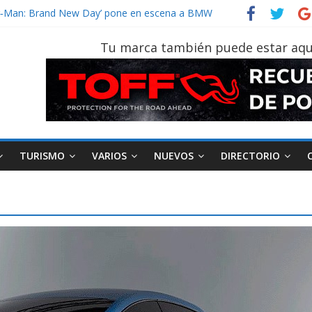
der‑Man: Brand New Day’ pone en escena a BMW
tu vehículo si permanece varios días sin usar?
026, edición 47ª, recorre 7 provincias en 8 días
Tu marca también puede estar aqu
notruk Bolden para cubrir las rutas de La Vuelta
vehículo gana protagonismo a la hora de decidir
TURISMO
VARIOS
NUEVOS
DIRECTORIO
AEADE
Industria
Motociclism
Turismo
Varios
Movilidad