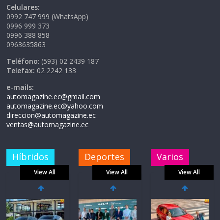
Celulares:
0992 747 999 (WhatsApp)
0996 999 373
0996 388 858
0963635863
Teléfono
: (593) 02 2439 187
Telefax:
02 2242 133
e-mails:
automagazine.ec@gmail.com
automagazine.ec@yahoo.com
direccion@automagazine.ec
ventas@automagazine.ec
Híbridos
Deportes
Varios
View All
View All
View All