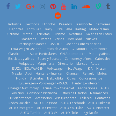
historia
29 de julio de
2026
11 de julio de
2026
2026
Industria
Eléctricos
Híbridos
Pesados
Transporte
Camiones
Deportes
Fórmula 1
Rally
Pista
4×4
Karting
Motociclismo
Ciclismo
Motos
Bicicletas
Turismo
Aventura
Galerías de Fotos
Más fotos
Eventos
Varios
Movilidad
Nuevos
La Vuelta al
Precios por Marcas
USADOS
Usados Concesionarios
Ecuador 2026,
¿Qué puede
Ecua-Wagen Usados
Patios de Autos
GR Motors
Auto Ponce
BMW, Toyota,
edición 47ª,
pasar con tu
Clasificados
Autos Particulares
GN Automotores
Motos y afines
Bosch y
recorre 7
vehículo si
Bicicletas y afines
Buses y Busetas
Camiones y afines
Cabezales
Repsol
provincias en 8
permanece
Volquetas
Maquinaria
Directorio
Marcas
Autos
prueban flota
días
varios días sin
ISUZU – ECUAWAGEN
Volkswagen – EcuaWagen
KIA
Nissan
que usa
usar?
1 de agosto de
Mazda
Audi
Hanteng – Intercar
Changan
Renault
Motos
gasolina 100%
3 de agosto de
Honda
Bicicletas
ElektroBike
Otros
Concesionarios
2026
renovable
Ecuawagen – Volkswagen – ISUZU
Hanteng – Intercar
2026
25 de julio de
Changan Nexumcorp
EcuaAuto – Chevrolet
Asociaciones
AEADE
Servicios
Consorcio Pichincha
Patios de Usados
Neumáticos
2026
Hi Performance
Accesorios
Aseguradoras
Talleres
Contactos
Redes Sociales
AUTO Blogspot
AUTO Facebook
AUTO LinkedIn
AUTO Instagram
AUTO Twitter
AUTO YouTube
AUTO Pinterest
AUTO Tumblr
AUTO VK
AUTO Flickr
Legislación