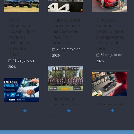
Volvo
Quito se alista
El costo de
reingresa a
para un nuevo
tener un
Ecuador de la
Kia Open del
vehículo gana
mano de
PGA Tour
protagonismo
Inchcape y
Americas
a la hora de
lanza dos
decidir
20 de mayo de
PHEV
30 de julio de
2026
18 de julio de
2026
2026
Kia reúne a
jugadores de
Ultima película
Mercado
fútbol de todo
‘Spider‑Man:
automotor
el mundo en
Brand New
nacional cierra
‘Kia OMBC
Day’ pone en
su mejor 1er
Cup’
escena a
semestre en la
BMW
6 de mayo de