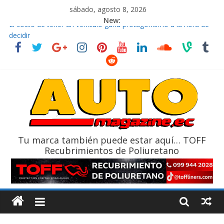
sábado, agosto 8, 2026
New:
El costo de tener un vehículo gana protagonismo a la hora de
decidir
Ultima película ‘Spider‑Man: Brand New Day’ pone en escena a
BMW
¿Qué puede pasar con tu vehículo si permanece varios días sin
usar?
La Vuelta al Ecuador 2026, edición 47ª, recorre 7 provincias en 8
días
La FEDAK recibe 12 Sinotruk Bolden para cubrir las rutas de La
Vuelta
Tu marca también puede estar aquí… TOFF
Recubrimientos de Poliuretano