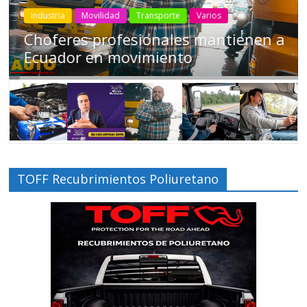
Industria
Movilidad
Transporte
Varios
Choferes profesionales mantienen a
Ecuador en movimiento
TOFF Recubrimientos Poliuretano