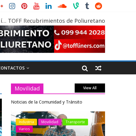
í… TOFF Recubrimientos de Poliuretano
CONTACTOS
Movilidad
View All
Noticias de la Comunidad y Tránsito
otos
Industria
Movilidad
Transporte
Industria
Varios
Varios