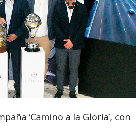
 pasar con tu
Campaña busca cambiar
 permanece
destino de los motociclis
 sin usar?
en la región
mpaña ‘Camino a la Gloria’, con