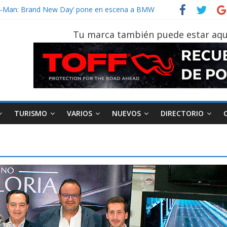
vehículo gana protagonismo a la hora de decidir
der‑Man: Brand New Day’ pone en escena a BMW
tu vehículo si permanece varios días sin usar?
Tu marca también puede estar aqu
026, edición 47ª, recorre 7 provincias en 8 días
notruk Bolden para cubrir las rutas de La Vuelta
TURISMO
VARIOS
NUEVOS
DIRECTORIO
AEADE
Industria
Motociclismo
M
smo
Varios
Movilidad