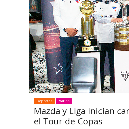
GM reafirma su
¿Qué puede
compromiso con movilidad
vehículo si
más segura y conectada
varios días
Deportes
Varios
Mazda y Liga inician ca
el Tour de Copas