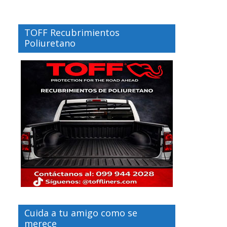
TOFF Recubrimientos
Poliuretano
Cuida a tu amigo como se
merece