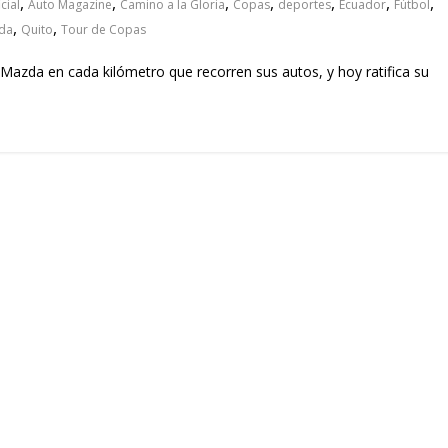
,
,
,
,
,
,
,
cial
Auto Magazine
Camino a la Gloria
Copas
deportes
Ecuador
Fútbol
,
,
da
Quito
Tour de Copas
 Mazda en cada kilómetro que recorren sus autos, y hoy ratifica su