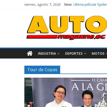
viernes, agosto 7, 2026
New:
El costo de tener un 
Ultima película ‘Spi
¿Qué puede pasar con 
La Vuelta al Ecuador 2
La FEDAK recibe 12 Si
INDUSTRIA
DEPORTES
MOTOS
Tour de Copas
Industria
Movilidad
Varios
Movilidad
Turi