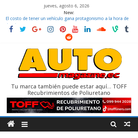
jueves, agosto 6, 2026
New:
El costo de tener un vehículo gana protagonismo a la hora de
decidir
Ultima película ‘Spider‑Man: Brand New Day’ pone en escena a
BMW
¿Qué puede pasar con tu vehículo si permanece varios días sin
usar?
La Vuelta al Ecuador 2026, edición 47ª, recorre 7 provincias en 8
días
La FEDAK recibe 12 Sinotruk Bolden para cubrir las rutas de La
Vuelta
Tu marca también puede estar aquí… TOFF
Recubrimientos de Poliuretano