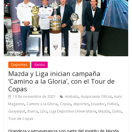
Deportes
Varios
Mazda y Liga inician campaña
‘Camino a la Gloria’, con el Tour de
Copas
,
,
19 de noviembre de 2021
Ambato
Auspiciante Oficial
Auto
,
,
,
,
,
,
Magazine
Camino a la Gloria
Copas
deportes
Ecuador
Fútbol
,
,
,
,
,
,
Guayaquil
Ibarra
LDU
Liga Deportiva Universitaria
Mazda
Quito
Tour de Copas
Grandeza y perseverancia son parte del espíritu de Mazda