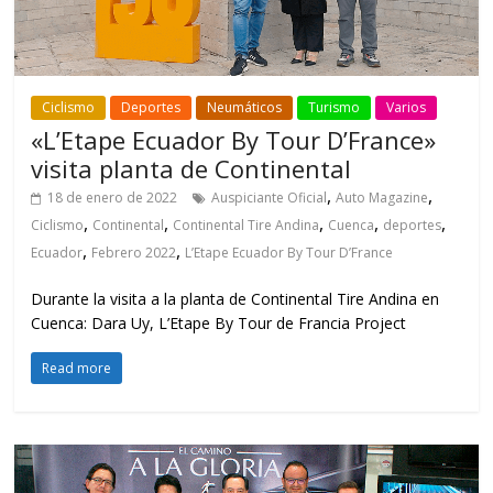
Ciclismo
Deportes
Neumáticos
Turismo
Varios
«L’Etape Ecuador By Tour D’France»
visita planta de Continental
,
,
18 de enero de 2022
Auspiciante Oficial
Auto Magazine
,
,
,
,
,
Ciclismo
Continental
Continental Tire Andina
Cuenca
deportes
,
,
Ecuador
Febrero 2022
L’Etape Ecuador By Tour D’France
Durante la visita a la planta de Continental Tire Andina en
Cuenca: Dara Uy, L’Etape By Tour de Francia Project
Read more