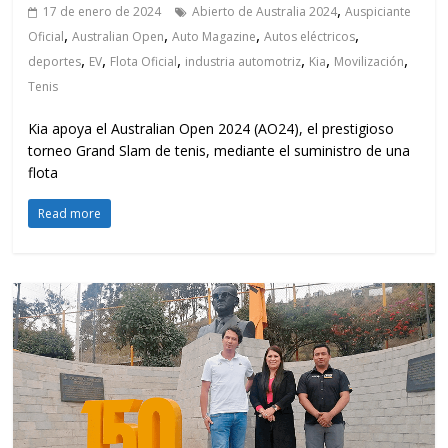
,
17 de enero de 2024
Abierto de Australia 2024
Auspiciante
,
,
,
,
Oficial
Australian Open
Auto Magazine
Autos eléctricos
,
,
,
,
,
,
deportes
EV
Flota Oficial
industria automotriz
Kia
Movilización
Tenis
Kia apoya el Australian Open 2024 (AO24), el prestigioso
torneo Grand Slam de tenis, mediante el suministro de una
flota
Read more