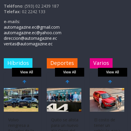
Teléfono
: (593) 02 2439 187
Telefax:
02 2242 133
e-mails:
automagazine.ec@gmail.com
automagazine.ec@yahoo.com
direccion@automagazine.ec
ventas@automagazine.ec
Híbridos
Deportes
Varios
View All
View All
View All
La FEDAK
recibe 12
Sinotruk
Bolden para
cubrir las rutas
de La Vuelta
Volvo
El costo de
31 de julio de
reingresa a
tener un
Ecuador de la
vehículo gana
2026