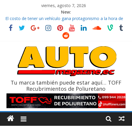
viernes, agosto 7, 2026
New:
El costo de tener un vehículo gana protagonismo a la hora de
decidir
Ultima película ‘Spider‑Man: Brand New Day’ pone en escena a
BMW
¿Qué puede pasar con tu vehículo si permanece varios días sin
usar?
La Vuelta al Ecuador 2026, edición 47ª, recorre 7 provincias en 8
días
La FEDAK recibe 12 Sinotruk Bolden para cubrir las rutas de La
Vuelta
Tu marca también puede estar aquí… TOFF
Recubrimientos de Poliuretano