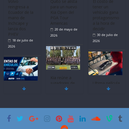
Mercado
La FEDAK
Ultima película
automotor
recibe 12
‘Spider‑Man:
nacional cierra
Sinotruk
Brand New
su mejor 1er
Bolden para
Day’ pone en
semestre en la
cubrir las rutas
escena a
historia
de La Vuelta
BMW
11 de julio de
31 de julio de
29 de julio de
2026
2026
2026
BMW, Toyota,
Quito se alista
¿Qué puede
Bosch y
para un nuevo
pasar con tu
Repsol
Kia Open del
vehículo si
prueban flota
PGA Tour
permanece
que usa
Americas
varios días sin
gasolina 100%
usar?
20 de mayo de
renovable
3 de agosto de
2026
25 de julio de
2026
2026