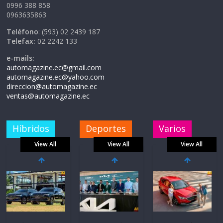
0996 388 858
0963635863
Teléfono
: (593) 02 2439 187
Telefax:
02 2242 133
e-mails:
automagazine.ec@gmail.com
automagazine.ec@yahoo.com
direccion@automagazine.ec
ventas@automagazine.ec
Híbridos
Deportes
Varios
View All
View All
View All