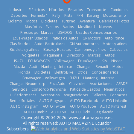
Industria
Eléctricos
Híbridos
Pesados
Transporte
Camiones
Deportes
Fórmula 1
Rally
Pista
4×4
Karting
Motociclismo
Ciclismo
Motos
Bicicletas
Turismo
Aventura
Galerías de Fotos
Más fotos
Eventos
Varios
Movilidad
Nuevos
Kia reúne a
Precios por Marcas
USADOS
Usados Concesionarios
jugadores de
La FEDAK
Ecua-Wagen Usados
Patios de Autos
GR Motors
Auto Ponce
Nuevo SUV
fútbol de todo
recibe 12
Clasificados
Autos Particulares
GN Automotores
Motos y afines
Honda ZR-V
el mundo en
Sinotruk
Bicicletas y afines
Buses y Busetas
Camiones y afines
Cabezales
Advanced
‘Kia OMBC
Bolden para
Volquetas
Maquinaria
Directorio
Marcas
Autos
Hybrid para el
Cup’
cubrir las rutas
ISUZU – ECUAWAGEN
Volkswagen – EcuaWagen
KIA
Nissan
mercado local
de La Vuelta
6 de mayo de
Mazda
Audi
Hanteng – Intercar
Changan
Renault
Motos
23 de julio de
31 de julio de
Honda
Bicicletas
ElektroBike
Otros
Concesionarios
2026
Ecuawagen – Volkswagen – ISUZU
Hanteng – Intercar
2026
2026
Changan Nexumcorp
EcuaAuto – Chevrolet
Asociaciones
AEADE
Servicios
Consorcio Pichincha
Patios de Usados
Neumáticos
Hi Performance
Accesorios
Aseguradoras
Talleres
Contactos
Redes Sociales
AUTO Blogspot
AUTO Facebook
AUTO LinkedIn
AUTO Instagram
AUTO Twitter
AUTO YouTube
AUTO Pinterest
AUTO Tumblr
AUTO VK
AUTO Flickr
Legislación
La Vuelta al
Copyright © 2004-2026. www.automagazine.ec
Volvo
Ecuador 2026,
El costo de
All rights reserved: AUTO MAGAZINE Ecuador
reingresa a
edición 47ª,
tener un
Subscribers:
.
Ecuador de la
recorre 7
vehículo gana