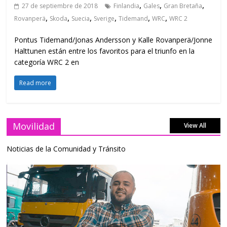
,
,
,
27 de septiembre de 2018
Finlandia
Gales
Gran Bretaña
,
,
,
,
,
,
Rovanperä
Skoda
Suecia
Sverige
Tidemand
WRC
WRC 2
Pontus Tidemand/Jonas Andersson y Kalle Rovanperä/Jonne
Halttunen están entre los favoritos para el triunfo en la
categoría WRC 2 en
Read more
Movilidad
View All
Noticias de la Comunidad y Tránsito