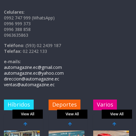
Celulares:
0992 747 999 (WhatsApp)
0996 999 373
0996 388 858
0963635863
Teléfono
: (593) 02 2439 187
Telefax:
02 2242 133
e-mails:
automagazine.ec@gmail.com
automagazine.ec@yahoo.com
direccion@automagazine.ec
ventas@automagazine.ec
Híbridos
Deportes
Varios
View All
View All
View All