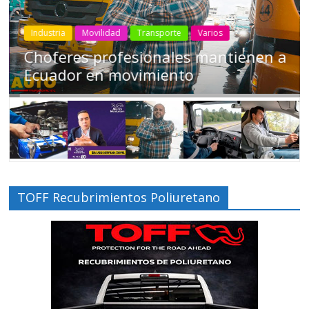
Industria
Movilidad
Transporte
Varios
Choferes profesionales mantienen a
Ecuador en movimiento
TOFF Recubrimientos Poliuretano