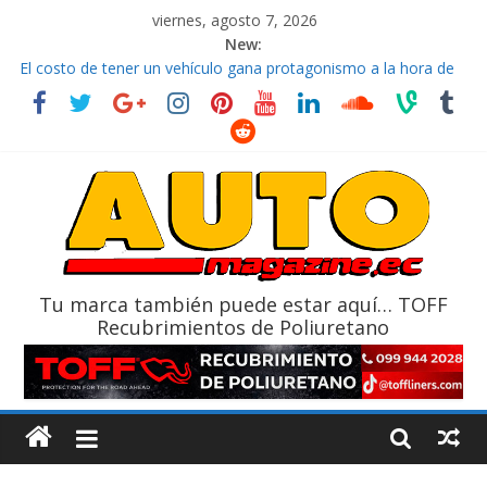
viernes, agosto 7, 2026
New:
El costo de tener un vehículo gana protagonismo a la hora de
decidir
Ultima película ‘Spider‑Man: Brand New Day’ pone en escena a
BMW
¿Qué puede pasar con tu vehículo si permanece varios días sin
usar?
La Vuelta al Ecuador 2026, edición 47ª, recorre 7 provincias en 8
días
La FEDAK recibe 12 Sinotruk Bolden para cubrir las rutas de La
Vuelta
Tu marca también puede estar aquí… TOFF
Recubrimientos de Poliuretano