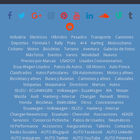
que usa
Americas
varios días sin
gasolina 100%
usar?
20 de mayo de
renovable
3 de agosto de
2026
25 de julio de
2026
2026
Industria
Eléctricos
Híbridos
Pesados
Transporte
Camiones
Deportes
Fórmula 1
Rally
Pista
4×4
Karting
Motociclismo
Ciclismo
Motos
Bicicletas
Turismo
Aventura
Galerías de Fotos
Más fotos
Eventos
Varios
Movilidad
Nuevos
Kia reúne a
Precios por Marcas
USADOS
Usados Concesionarios
jugadores de
La FEDAK
Ecua-Wagen Usados
Patios de Autos
GR Motors
Auto Ponce
Nuevo SUV
fútbol de todo
recibe 12
Clasificados
Autos Particulares
GN Automotores
Motos y afines
Honda ZR-V
el mundo en
Sinotruk
Bicicletas y afines
Buses y Busetas
Camiones y afines
Cabezales
Advanced
‘Kia OMBC
Bolden para
Volquetas
Maquinaria
Directorio
Marcas
Autos
Hybrid para el
Cup’
cubrir las rutas
ISUZU – ECUAWAGEN
Volkswagen – EcuaWagen
KIA
Nissan
mercado local
de La Vuelta
6 de mayo de
Mazda
Audi
Hanteng – Intercar
Changan
Renault
Motos
23 de julio de
31 de julio de
Honda
Bicicletas
ElektroBike
Otros
Concesionarios
2026
Ecuawagen – Volkswagen – ISUZU
Hanteng – Intercar
2026
2026
Changan Nexumcorp
EcuaAuto – Chevrolet
Asociaciones
AEADE
Servicios
Consorcio Pichincha
Patios de Usados
Neumáticos
Hi Performance
Accesorios
Aseguradoras
Talleres
Contactos
Redes Sociales
AUTO Blogspot
AUTO Facebook
AUTO LinkedIn
AUTO Instagram
AUTO Twitter
AUTO YouTube
AUTO Pinterest