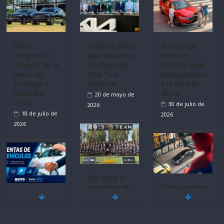
Mercado
La FEDAK
Ultima película
automotor
recibe 12
‘Spider‑Man:
nacional cierra
Sinotruk
Brand New
su mejor 1er
Bolden para
Day’ pone en
semestre en la
cubrir las rutas
escena a
historia
de La Vuelta
BMW
11 de julio de
31 de julio de
29 de julio de
2026
2026
2026
BMW, Toyota,
Quito se alista
¿Qué puede
Bosch y
para un nuevo
pasar con tu
Repsol
Kia Open del
vehículo si
prueban flota
PGA Tour
permanece