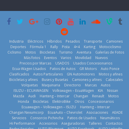
nacional cierra
Day’ pone en
su mejor 1er
escena a
semestre en la
BMW
historia
29 de julio de
11 de julio de
2026
2026
Kia reúne a
jugadores de
Industria
Eléctricos
Híbridos
Pesados
Transporte
Camiones
fútbol de todo
Deportes
Fórmula 1
Rally
Pista
4×4
Karting
Motociclismo
el mundo en
Ciclismo
Motos
Bicicletas
Turismo
Aventura
Galerías de Fotos
‘Kia OMBC
Más fotos
Eventos
Varios
Movilidad
Nuevos
Cup’
Precios por Marcas
USADOS
Usados Concesionarios
¿Qué puede
6 de mayo de
Ecua-Wagen Usados
Patios de Autos
GR Motors
Auto Ponce
BMW, Toyota,
pasar con tu
2026
Clasificados
Autos Particulares
GN Automotores
Motos y afines
Bosch y
vehículo si
Bicicletas y afines
Buses y Busetas
Camiones y afines
Cabezales
Repsol
permanece
Volquetas
Maquinaria
Directorio
Marcas
Autos
prueban flota
varios días sin
ISUZU – ECUAWAGEN
Volkswagen – EcuaWagen
KIA
Nissan
que usa
usar?
Mazda
Audi
Hanteng – Intercar
Changan
Renault
Motos
gasolina 100%
3 de agosto de
Honda
Bicicletas
ElektroBike
Otros
Concesionarios
renovable
2026
Ecuawagen – Volkswagen – ISUZU
Hanteng – Intercar
25 de julio de
Changan Nexumcorp
EcuaAuto – Chevrolet
Asociaciones
AEADE
La Vuelta al
2026
Servicios
Consorcio Pichincha
Patios de Usados
Neumáticos
Ecuador 2026,
Hi Performance
Accesorios
Aseguradoras
Talleres
Contactos
edición 47ª,
Redes Sociales
AUTO Blogspot
AUTO Facebook
AUTO LinkedIn