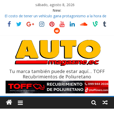
sábado, agosto 8, 2026
New:
El costo de tener un vehículo gana protagonismo a la hora de
decidir
Ultima película ‘Spider‑Man: Brand New Day’ pone en escena a
BMW
¿Qué puede pasar con tu vehículo si permanece varios días sin
usar?
La Vuelta al Ecuador 2026, edición 47ª, recorre 7 provincias en 8
días
La FEDAK recibe 12 Sinotruk Bolden para cubrir las rutas de La
Vuelta
Tu marca también puede estar aquí… TOFF
Recubrimientos de Poliuretano