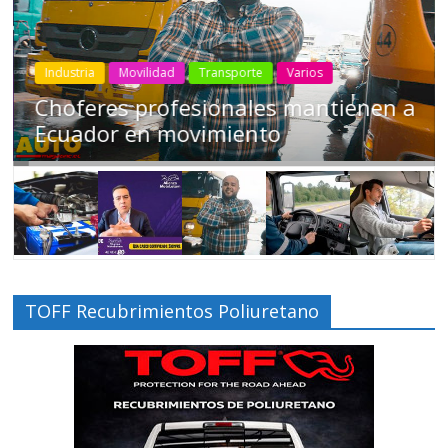
Industria
Movilidad
Transporte
Varios
Choferes profesionales mantienen a
Ecuador en movimiento
TOFF Recubrimientos Poliuretano