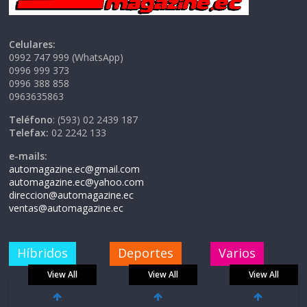
Celulares:
0992 747 999 (WhatsApp)
0996 999 373
0996 388 858
0963635863
Teléfono
: (593) 02 2439 187
Telefax:
02 2242 133
e-mails:
automagazine.ec@gmail.com
automagazine.ec@yahoo.com
direccion@automagazine.ec
ventas@automagazine.ec
Híbridos
Deportes
Varios
View All
View All
View All