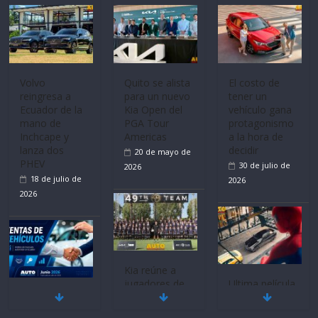
La FEDAK
recibe 12
Sinotruk
Bolden para
cubrir las rutas
de La Vuelta
Volvo
El costo de
reingresa a
tener un
31 de julio de
Ecuador de la
vehículo gana
2026
mano de
protagonismo
Inchcape y
a la hora de
lanza dos
decidir
PHEV
30 de julio de
18 de julio de
2026
2026
Quito se alista
para un nuevo
Kia Open del
PGA Tour
Americas
Ultima película
20 de mayo de
Mercado
‘Spider‑Man:
2026
automotor
Brand New