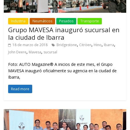
Industria
Neumáticos
Pesados
Transporte
Grupo MAVESA inauguró sucursal en
la ciudad de Ibarra
,
,
,
,
18 de marzo de 2018
Bridgestone
Citröen
Hino
Ibarra
,
,
John Deere
Mavesa
sucursal
Foto: AUTO Magazine® A inicios de este mes, el Grupo
MAVESA inauguró oficialmente su agencia en la ciudad de
Ibarra,
Read more