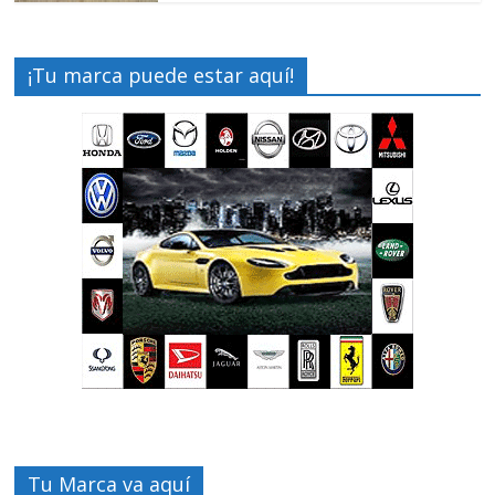
¡Tu marca puede estar aquí!
Tu Marca va aquí