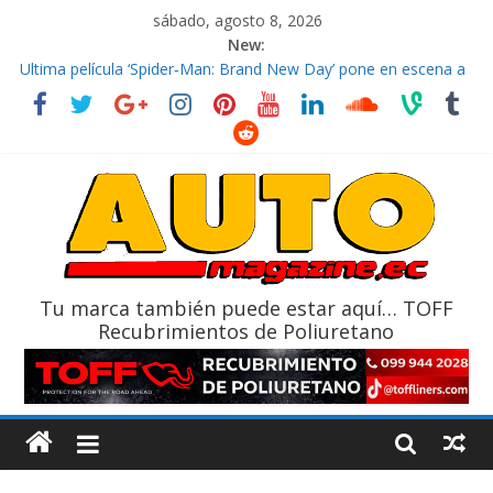
sábado, agosto 8, 2026
New:
El costo de tener un vehículo gana protagonismo a la hora de
decidir
Ultima película ‘Spider‑Man: Brand New Day’ pone en escena a
BMW
¿Qué puede pasar con tu vehículo si permanece varios días sin
usar?
La Vuelta al Ecuador 2026, edición 47ª, recorre 7 provincias en 8
días
La FEDAK recibe 12 Sinotruk Bolden para cubrir las rutas de La
Vuelta
Tu marca también puede estar aquí… TOFF
Recubrimientos de Poliuretano