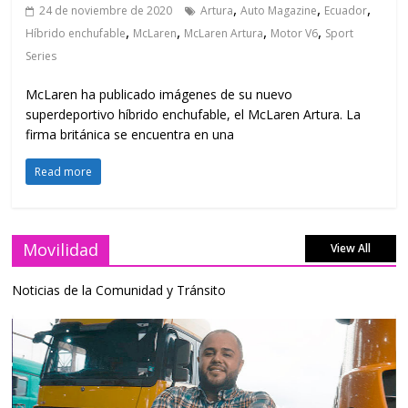
,
,
,
24 de noviembre de 2020
Artura
Auto Magazine
Ecuador
,
,
,
,
Híbrido enchufable
McLaren
McLaren Artura
Motor V6
Sport
Series
McLaren ha publicado imágenes de su nuevo
superdeportivo híbrido enchufable, el McLaren Artura. La
firma británica se encuentra en una
Read more
Movilidad
View All
Noticias de la Comunidad y Tránsito