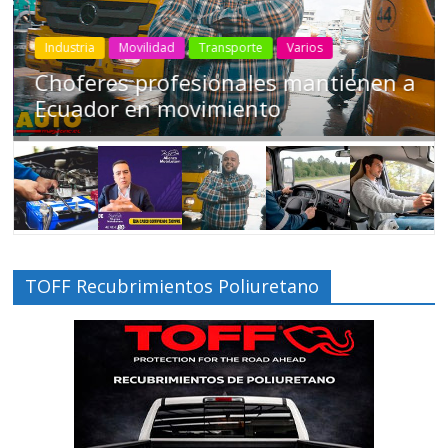
Industria
Movilidad
Transporte
Varios
a
Conducir cansado puede ser tan
peligroso como manejar ‘tomado’
TOFF Recubrimientos Poliuretano