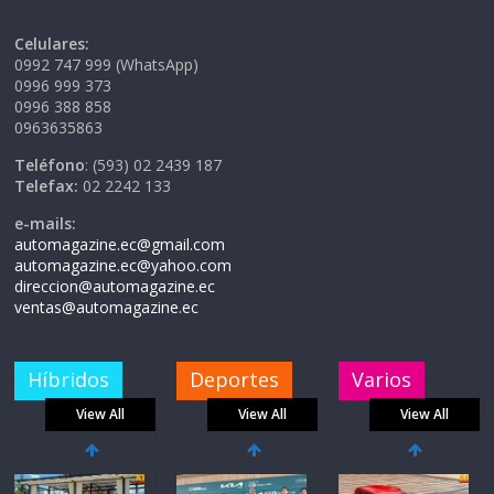
Celulares:
0992 747 999 (WhatsApp)
0996 999 373
0996 388 858
0963635863
Teléfono
: (593) 02 2439 187
Telefax:
02 2242 133
e-mails:
automagazine.ec@gmail.com
automagazine.ec@yahoo.com
direccion@automagazine.ec
ventas@automagazine.ec
Híbridos
Deportes
Varios
View All
View All
View All