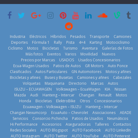
que usa
Americas
varios días sin
gasolina 100%
usar?
20 de mayo de
renovable
3 de agosto de
2026
25 de julio de
2026
2026
Industria
Eléctricos
Híbridos
Pesados
Transporte
Camiones
Deportes
Fórmula 1
Rally
Pista
4×4
Karting
Motociclismo
Ciclismo
Motos
Bicicletas
Turismo
Aventura
Galerías de Fotos
Más fotos
Eventos
Varios
Movilidad
Nuevos
Kia reúne a
Precios por Marcas
USADOS
Usados Concesionarios
jugadores de
La FEDAK
Ecua-Wagen Usados
Patios de Autos
GR Motors
Auto Ponce
Nuevo SUV
fútbol de todo
recibe 12
Clasificados
Autos Particulares
GN Automotores
Motos y afines
Honda ZR-V
el mundo en
Sinotruk
Bicicletas y afines
Buses y Busetas
Camiones y afines
Cabezales
Advanced
‘Kia OMBC
Bolden para
Volquetas
Maquinaria
Directorio
Marcas
Autos
Hybrid para el
Cup’
cubrir las rutas
ISUZU – ECUAWAGEN
Volkswagen – EcuaWagen
KIA
Nissan
mercado local
de La Vuelta
6 de mayo de
Mazda
Audi
Hanteng – Intercar
Changan
Renault
Motos
23 de julio de
31 de julio de
Honda
Bicicletas
ElektroBike
Otros
Concesionarios
2026
Ecuawagen – Volkswagen – ISUZU
Hanteng – Intercar
2026
2026
Changan Nexumcorp
EcuaAuto – Chevrolet
Asociaciones
AEADE
Servicios
Consorcio Pichincha
Patios de Usados
Neumáticos
Hi Performance
Accesorios
Aseguradoras
Talleres
Contactos
Redes Sociales
AUTO Blogspot
AUTO Facebook
AUTO LinkedIn
AUTO Instagram
AUTO Twitter
AUTO YouTube
AUTO Pinterest