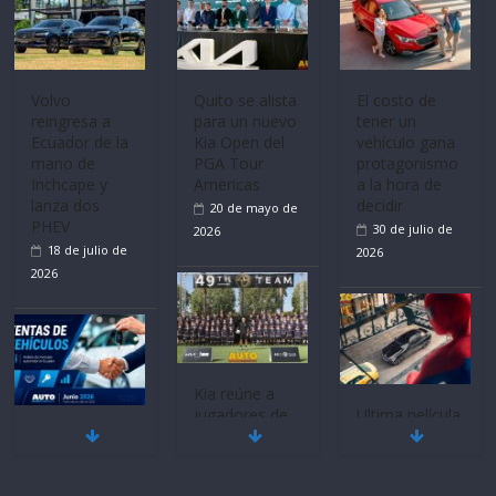
Mercado
La FEDAK
Ultima película
automotor
recibe 12
‘Spider‑Man:
nacional cierra
Sinotruk
Brand New
su mejor 1er
Bolden para
Day’ pone en
semestre en la
cubrir las rutas
escena a
historia
de La Vuelta
BMW
11 de julio de
31 de julio de
29 de julio de
2026
2026
2026
BMW, Toyota,
Quito se alista
¿Qué puede
Bosch y
para un nuevo
pasar con tu
Repsol
Kia Open del
vehículo si
prueban flota
PGA Tour
permanece