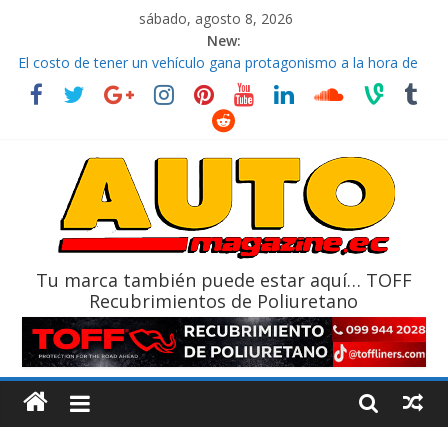
sábado, agosto 8, 2026
New:
El costo de tener un vehículo gana protagonismo a la hora de
decidir
Ultima película ‘Spider‑Man: Brand New Day’ pone en escena a
BMW
¿Qué puede pasar con tu vehículo si permanece varios días sin
usar?
La Vuelta al Ecuador 2026, edición 47ª, recorre 7 provincias en 8
días
La FEDAK recibe 12 Sinotruk Bolden para cubrir las rutas de La
Vuelta
Tu marca también puede estar aquí… TOFF
Recubrimientos de Poliuretano