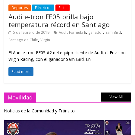
Deportes
Eléctricos
Pista
Audi e-tron FE05 brilla bajo
temperatura récord en Santiago
,
,
,
,
5 de febrero de 2019
Audi
Formula E
ganador
Sam Bird
,
Santiago de Chile
Virgin
El Audi e-tron FE05 #2 del equipo cliente de Audi, el Envision
Virgin Racing, con el ganador Sam Bird. En
Read more
Movilidad
View All
Noticias de la Comunidad y Tránsito