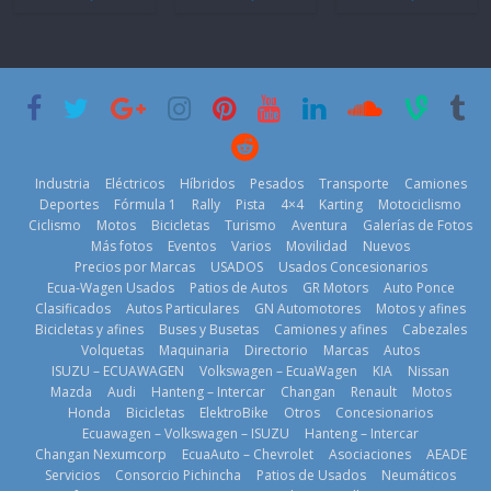
automotor
el mundo en
Brand New
nacional cierra
‘Kia OMBC
Day’ pone en
su mejor 1er
Cup’
escena a
semestre en la
BMW
6 de mayo de
historia
29 de julio de
2026
11 de julio de
2026
2026
Industria
Eléctricos
Híbridos
Pesados
Transporte
Camiones
Deportes
Fórmula 1
Rally
Pista
4×4
Karting
Motociclismo
Ciclismo
Motos
Bicicletas
Turismo
Aventura
Galerías de Fotos
Más fotos
Eventos
Varios
Movilidad
Nuevos
La Vuelta al
Precios por Marcas
USADOS
Usados Concesionarios
Ecuador 2026,
¿Qué puede
Ecua-Wagen Usados
Patios de Autos
GR Motors
Auto Ponce
BMW, Toyota,
edición 47ª,
pasar con tu
Clasificados
Autos Particulares
GN Automotores
Motos y afines
Bosch y
recorre 7
vehículo si
Bicicletas y afines
Buses y Busetas
Camiones y afines
Cabezales
Repsol
provincias en 8
permanece
Volquetas
Maquinaria
Directorio
Marcas
Autos
prueban flota
días
varios días sin
ISUZU – ECUAWAGEN
Volkswagen – EcuaWagen
KIA
Nissan
que usa
usar?
1 de agosto de
Mazda
Audi
Hanteng – Intercar
Changan
Renault
Motos
gasolina 100%
3 de agosto de
Honda
Bicicletas
ElektroBike
Otros
Concesionarios
2026
renovable
Ecuawagen – Volkswagen – ISUZU
Hanteng – Intercar
2026
25 de julio de
Changan Nexumcorp
EcuaAuto – Chevrolet
Asociaciones
AEADE
Servicios
Consorcio Pichincha
Patios de Usados
Neumáticos
2026