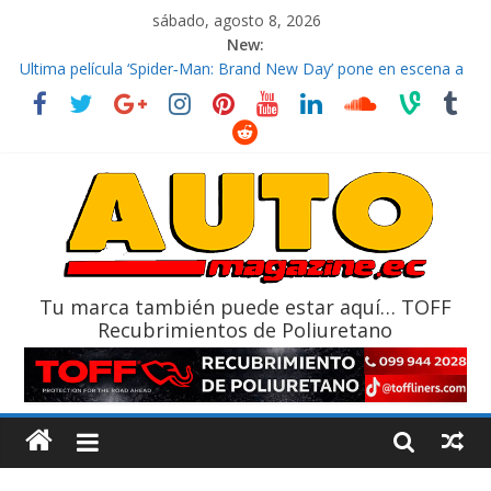
sábado, agosto 8, 2026
New:
El costo de tener un vehículo gana protagonismo a la hora de
decidir
Ultima película ‘Spider‑Man: Brand New Day’ pone en escena a
BMW
¿Qué puede pasar con tu vehículo si permanece varios días sin
usar?
La Vuelta al Ecuador 2026, edición 47ª, recorre 7 provincias en 8
días
La FEDAK recibe 12 Sinotruk Bolden para cubrir las rutas de La
Vuelta
Tu marca también puede estar aquí… TOFF
Recubrimientos de Poliuretano