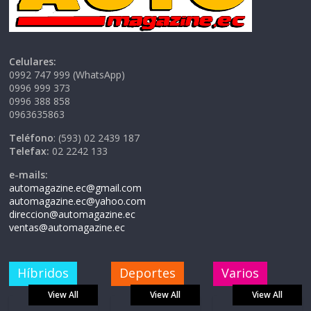
Celulares:
0992 747 999 (WhatsApp)
0996 999 373
0996 388 858
0963635863
Teléfono
: (593) 02 2439 187
Telefax:
02 2242 133
e-mails:
automagazine.ec@gmail.com
automagazine.ec@yahoo.com
direccion@automagazine.ec
ventas@automagazine.ec
Híbridos
Deportes
Varios
View All
View All
View All