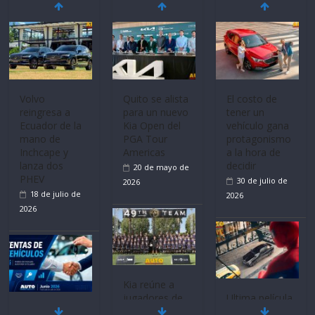
Volvo
Quito se alista
El costo de
reingresa a
para un nuevo
tener un
Ecuador de la
Kia Open del
vehículo gana
mano de
PGA Tour
protagonismo
Inchcape y
Americas
a la hora de
lanza dos
decidir
20 de mayo de
PHEV
30 de julio de
2026
18 de julio de
2026
2026
Kia reúne a
jugadores de
Ultima película
Mercado
fútbol de todo
‘Spider‑Man: