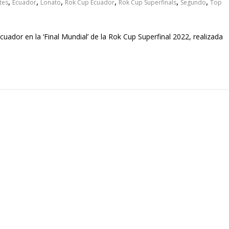
,
,
,
,
,
,
tes
Ecuador
Lonato
Rok Cup Ecuador
Rok Cup Superfinals
Segundo
Top
cuador en la ‘Final Mundial’ de la Rok Cup Superfinal 2022, realizada