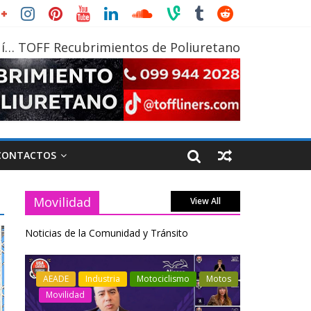
í… TOFF Recubrimientos de Poliuretano
CONTACTOS
Movilidad
View All
Noticias de la Comunidad y Tránsito
otos
Industria
Movilidad
Transporte
Industria
Varios
Varios