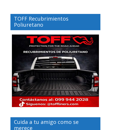
TOFF Recubrimientos
Poliuretano
Cuida a tu amigo como se
merece