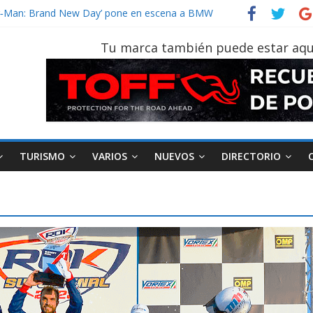
der‑Man: Brand New Day’ pone en escena a BMW
tu vehículo si permanece varios días sin usar?
026, edición 47ª, recorre 7 provincias en 8 días
Tu marca también puede estar aqu
notruk Bolden para cubrir las rutas de La Vuelta
vehículo gana protagonismo a la hora de decidir
TURISMO
VARIOS
NUEVOS
DIRECTORIO
AEADE
Industria
Motociclismo
M
smo
Varios
Movilidad