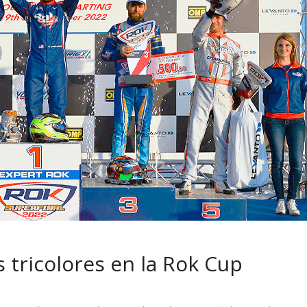
 pasar con tu
Campaña busca cambiar
 permanece
destino de los motociclis
 sin usar?
en la región
s tricolores en la Rok Cup