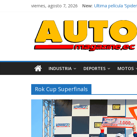
viernes, agosto 7, 2026
New:
Ultima película ‘Spi
¿Qué puede pasar con 
La Vuelta al Ecuador 2
La FEDAK recibe 12 Si
El costo de tener un 
INDUSTRIA
DEPORTES
MOTOS
Rok Cup Superfinals
Industria
Movilidad
Varios
Movilidad
Turi