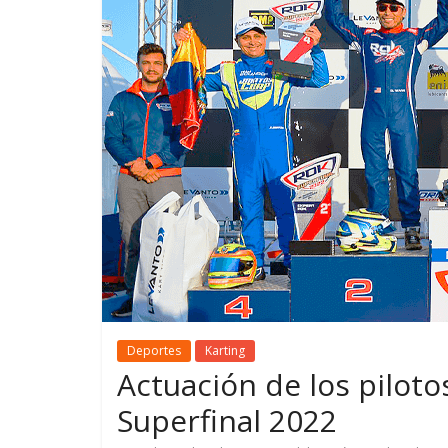
GM reafirma su
¿Qué puede
compromiso con movilidad
vehículo si
más segura y conectada
varios días
Deportes
Karting
Actuación de los piloto
Superfinal 2022