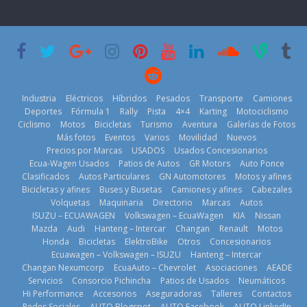
nacional cierra
‘Kia OMBC
Day’ pone en
su mejor 1er
Cup’
escena a
semestre en la
BMW
6 de mayo de
historia
29 de julio de
2026
11 de julio de
2026
2026
Industria
Eléctricos
Híbridos
Pesados
Transporte
Camiones
Deportes
Fórmula 1
Rally
Pista
4×4
Karting
Motociclismo
Ciclismo
Motos
Bicicletas
Turismo
Aventura
Galerías de Fotos
Más fotos
Eventos
Varios
Movilidad
Nuevos
La Vuelta al
Precios por Marcas
USADOS
Usados Concesionarios
Ecuador 2026,
¿Qué puede
Ecua-Wagen Usados
Patios de Autos
GR Motors
Auto Ponce
BMW, Toyota,
edición 47ª,
pasar con tu
Clasificados
Autos Particulares
GN Automotores
Motos y afines
Bosch y
recorre 7
vehículo si
Bicicletas y afines
Buses y Busetas
Camiones y afines
Cabezales
Repsol
provincias en 8
permanece
Volquetas
Maquinaria
Directorio
Marcas
Autos
prueban flota
días
varios días sin
ISUZU – ECUAWAGEN
Volkswagen – EcuaWagen
KIA
Nissan
que usa
usar?
1 de agosto de
Mazda
Audi
Hanteng – Intercar
Changan
Renault
Motos
gasolina 100%
3 de agosto de
Honda
Bicicletas
ElektroBike
Otros
Concesionarios
2026
renovable
Ecuawagen – Volkswagen – ISUZU
Hanteng – Intercar
2026
25 de julio de
Changan Nexumcorp
EcuaAuto – Chevrolet
Asociaciones
AEADE
Servicios
Consorcio Pichincha
Patios de Usados
Neumáticos
2026
Hi Performance
Accesorios
Aseguradoras
Talleres
Contactos
Redes Sociales
AUTO Blogspot
AUTO Facebook
AUTO LinkedIn