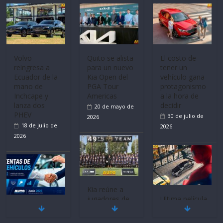
Volvo
Quito se alista
El costo de
reingresa a
para un nuevo
tener un
Ecuador de la
Kia Open del
vehículo gana
mano de
PGA Tour
protagonismo
Inchcape y
Americas
a la hora de
lanza dos
decidir
20 de mayo de
PHEV
30 de julio de
2026
18 de julio de
2026
2026
Kia reúne a
jugadores de
Ultima película
Mercado
fútbol de todo
‘Spider‑Man:
automotor
el mundo en
Brand New