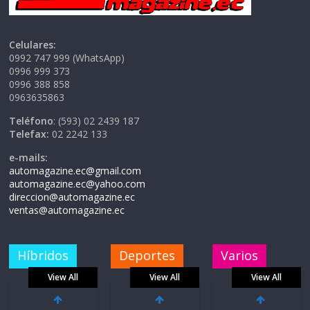
Celulares:
0992 747 999 (WhatsApp)
0996 999 373
0996 388 858
0963635863
Teléfono
: (593) 02 2439 187
Telefax:
02 2242 133
e-mails:
automagazine.ec@gmail.com
automagazine.ec@yahoo.com
direccion@automagazine.ec
ventas@automagazine.ec
Híbridos
Deportes
Varios
View All
View All
View All