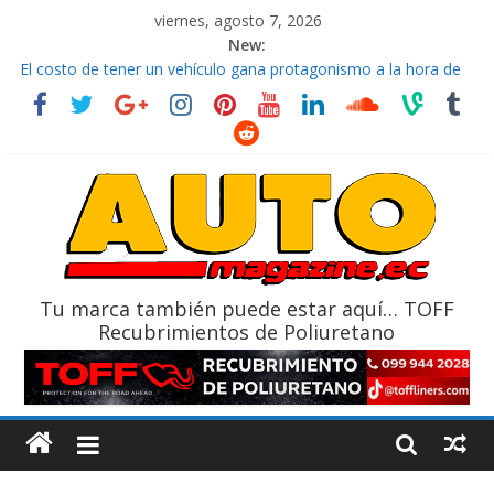
viernes, agosto 7, 2026
New:
El costo de tener un vehículo gana protagonismo a la hora de
decidir
Ultima película ‘Spider‑Man: Brand New Day’ pone en escena a
BMW
¿Qué puede pasar con tu vehículo si permanece varios días sin
usar?
La Vuelta al Ecuador 2026, edición 47ª, recorre 7 provincias en 8
días
La FEDAK recibe 12 Sinotruk Bolden para cubrir las rutas de La
Vuelta
Tu marca también puede estar aquí… TOFF
Recubrimientos de Poliuretano