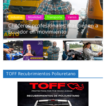
Industria
Movilidad
Transporte
Varios
Choferes profesionales mantienen a
Ecuador en movimiento
TOFF Recubrimientos Poliuretano