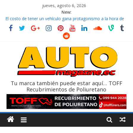
jueves, agosto 6, 2026
New:
El costo de tener un vehículo gana protagonismo a la hora de
decidir
Ultima película ‘Spider‑Man: Brand New Day’ pone en escena a
BMW
¿Qué puede pasar con tu vehículo si permanece varios días sin
usar?
La Vuelta al Ecuador 2026, edición 47ª, recorre 7 provincias en 8
días
La FEDAK recibe 12 Sinotruk Bolden para cubrir las rutas de La
Vuelta
Tu marca también puede estar aquí… TOFF
Recubrimientos de Poliuretano