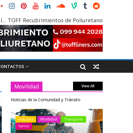
í… TOFF Recubrimientos de Poliuretano
CONTACTOS
Movilidad
View All
Noticias de la Comunidad y Tránsito
otos
Industria
Movilidad
Transporte
Industria
Varios
Varios