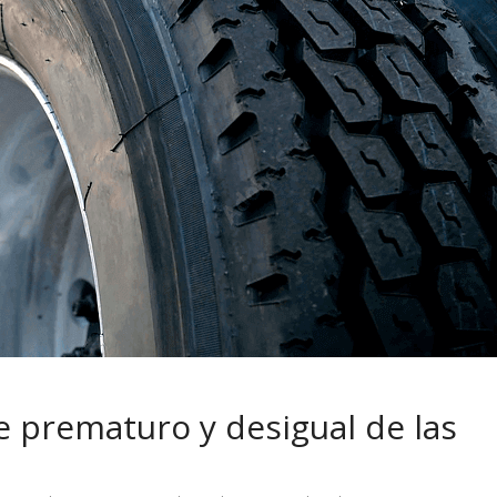
 pasar con tu
Campaña busca cambiar
 permanece
destino de los motociclis
 sin usar?
en la región
e prematuro y desigual de las