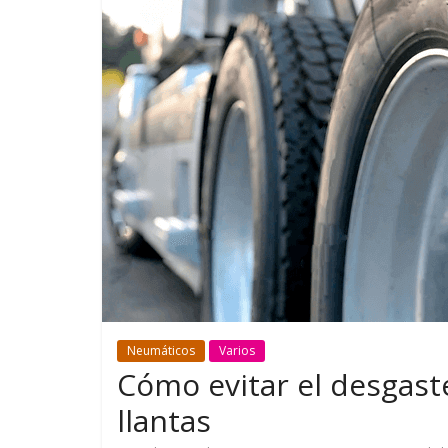
GM reafirma su
¿Qué puede
compromiso con movilidad
vehículo si
más segura y conectada
varios días
Neumáticos
Varios
Cómo evitar el desgast
llantas