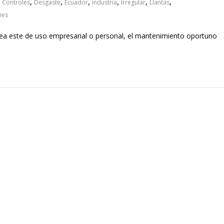
,
,
,
,
,
,
,
Controles
Desgaste
Ecuador
industria
Irregular
Llantas
nes
ea este de uso empresarial o personal, el mantenimiento oportuno