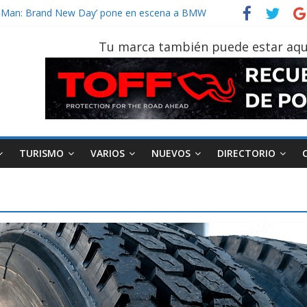
vehículo gana protagonismo a la hora de decidir
der‑Man: Brand New Day’ pone en escena a BMW
tu vehículo si permanece varios días sin usar?
Tu marca también puede estar aqu
026, edición 47ª, recorre 7 provincias en 8 días
otruk Bolden para cubrir las rutas de La Vuelta
TURISMO
VARIOS
NUEVOS
DIRECTORIO
AEADE
Industria
Motociclismo
M
smo
Varios
Movilidad