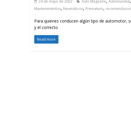
,
24 de mayo de 2022
Auto Magazine
Automundial
,
,
,
Mantenimientos
Neumáticos
Prematuro
recomendacio
Para quienes conducen algún tipo de automotor, s
y el correcto
Read more