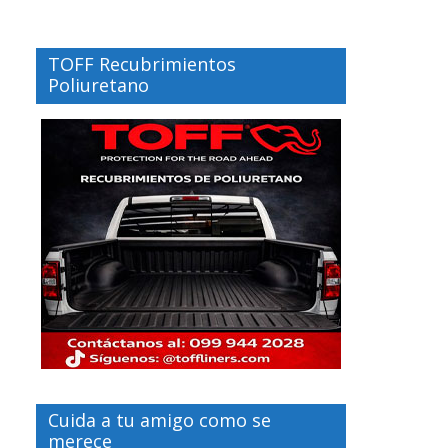
TOFF Recubrimientos
Poliuretano
Cuida a tu amigo como se
merece