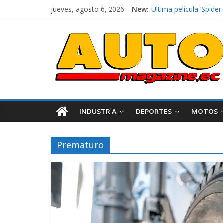
jueves, agosto 6, 2026
New:
El costo de tener un 
Ultima película ‘Spi
¿Qué puede pasar con 
La Vuelta al Ecuador 2
La FEDAK recibe 12 Sin
INDUSTRIA
DEPORTES
MOTOS
Prematuro
Industria
Movilidad
Varios
Movilidad
Turi