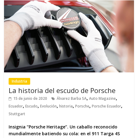
Industria
La historia del escudo de Porsche
,
,
15 de junio de 2020
Álvarez Barba SA
Auto Magazine
,
,
,
,
,
,
Ecuador
Escudo
Evolución
historia
Porsche
Porsche Ecuador
Stuttgart
Insignia “Porsche Heritage”. Un caballo reconocido
mundialmente batiendo su cola: en el 911 Targa 4S