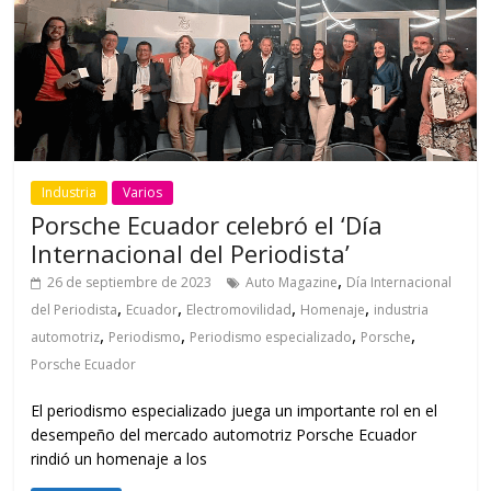
Industria
Varios
Porsche Ecuador celebró el ‘Día
Internacional del Periodista’
,
26 de septiembre de 2023
Auto Magazine
Día Internacional
,
,
,
,
del Periodista
Ecuador
Electromovilidad
Homenaje
industria
,
,
,
,
automotriz
Periodismo
Periodismo especializado
Porsche
Porsche Ecuador
El periodismo especializado juega un importante rol en el
desempeño del mercado automotriz Porsche Ecuador
rindió un homenaje a los