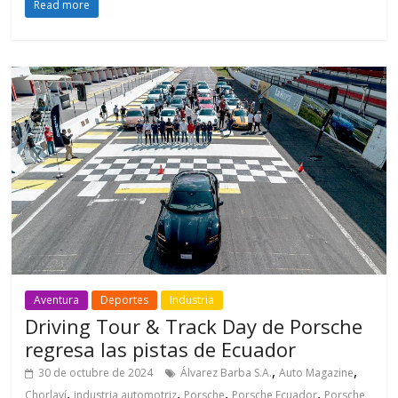
Read more
Aventura
Deportes
Industria
Driving Tour & Track Day de Porsche
regresa las pistas de Ecuador
,
,
30 de octubre de 2024
Álvarez Barba S.A.
Auto Magazine
,
,
,
,
Chorlaví
industria automotriz
Porsche
Porsche Ecuador
Porsche