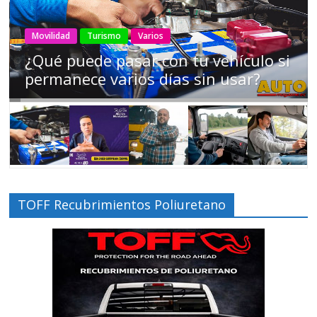
AEADE
Industria
Motociclismo
Motos
Movilidad
Campaña busca cambiar destino de
los motociclistas en la región
TOFF Recubrimientos Poliuretano