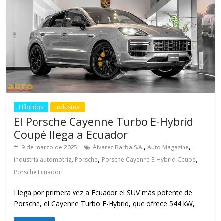
Híbridos
Industria
El Porsche Cayenne Turbo E-Hybrid
Coupé llega a Ecuador
,
,
9 de marzo de 2025
Álvarez Barba S.A.
Auto Magazine
,
,
,
industria automotriz
Porsche
Porsche Cayenne E-Hybrid Coupé
Porsche Ecuador
Llega por primera vez a Ecuador el SUV más potente de
Porsche, el Cayenne Turbo E-Hybrid, que ofrece 544 kW,