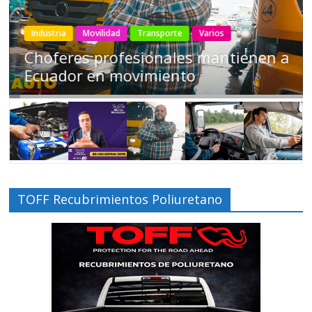
Industria
Movilidad
Transporte
Varios
Choferes profesionales mantienen a
Ecuador en movimiento
TOFF Recubrimientos Poliuretano