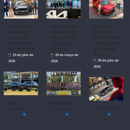
Volvo
La FEDAK
Ultima película
reingresa a
recibe 12
‘Spider‑Man:
Ecuador de la
Sinotruk
Brand New
mano de
Bolden para
Day’ pone en
Inchcape y
cubrir las rutas
escena a
lanza dos
de La Vuelta
BMW
PHEV
31 de julio de
29 de julio de
18 de julio de
2026
2026
2026
Quito se alista
¿Qué puede
Mercado
para un nuevo
pasar con tu
automotor
Kia Open del
vehículo si
ecuatoriano
PGA Tour
permanece