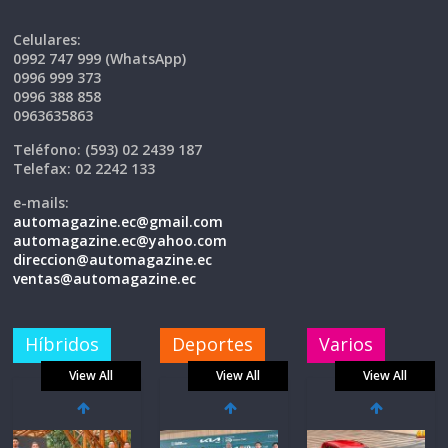
Celulares:
0992 747 999 (WhatsApp)
0996 999 373
0996 388 858
0963635863
Teléfono
: (593) 02 2439 187
Telefax:
02 2242 133
e-mails:
automagazine.ec@gmail.com
automagazine.ec@yahoo.com
direccion@automagazine.ec
ventas@automagazine.ec
Híbridos
Deportes
Varios
View All
View All
View All