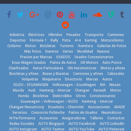
creció un 28%
Americas
varios días sin
en julio de
usar?
20 de mayo de
2026
3 de agosto de
2026
4 de agosto de
2026
2026
Industria
Eléctricos
Híbridos
Pesados
Transporte
Camiones
Deportes
Fórmula 1
Rally
Pista
4×4
Karting
Motociclismo
Ciclismo
Motos
Bicicletas
Turismo
Aventura
Galerías de Fotos
Más fotos
Eventos
Varios
Movilidad
Nuevos
Kia reúne a
Precios por Marcas
USADOS
Usados Concesionarios
jugadores de
La FEDAK
Ecua-Wagen Usados
Patios de Autos
GR Motors
Auto Ponce
BMW, Toyota,
fútbol de todo
recibe 12
Clasificados
Autos Particulares
GN Automotores
Motos y afines
Bosch y
el mundo en
Sinotruk
Bicicletas y afines
Buses y Busetas
Camiones y afines
Cabezales
Repsol
‘Kia OMBC
Bolden para
Volquetas
Maquinaria
Directorio
Marcas
Autos
prueban flota
Cup’
cubrir las rutas
ISUZU – ECUAWAGEN
Volkswagen – EcuaWagen
KIA
Nissan
que usa
de La Vuelta
6 de mayo de
Mazda
Audi
Hanteng – Intercar
Changan
Renault
Motos
gasolina 100%
31 de julio de
Honda
Bicicletas
ElektroBike
Otros
Concesionarios
2026
renovable
Ecuawagen – Volkswagen – ISUZU
Hanteng – Intercar
2026
25 de julio de
Changan Nexumcorp
EcuaAuto – Chevrolet
Asociaciones
AEADE
Servicios
Consorcio Pichincha
Patios de Usados
Neumáticos
2026
Hi Performance
Accesorios
Aseguradoras
Talleres
Contactos
Redes Sociales
AUTO Blogspot
AUTO Facebook
AUTO LinkedIn
AUTO Instagram
AUTO Twitter
AUTO YouTube
AUTO Pinterest