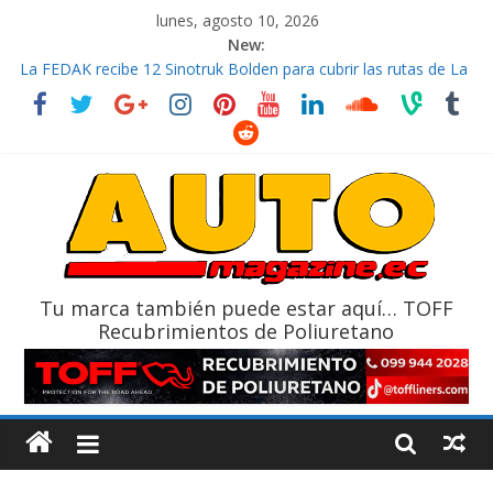
lunes, agosto 10, 2026
New:
La FEDAK recibe 12 Sinotruk Bolden para cubrir las rutas de La
Vuelta
El costo de tener un vehículo gana protagonismo a la hora de
decidir
Mercado automotor ecuatoriano creció un 28% en julio de
2026
¿Qué puede pasar con tu vehículo si permanece varios días sin
usar?
La Vuelta al Ecuador 2026, edición 47ª, recorre 7 provincias en 8
días
Tu marca también puede estar aquí… TOFF
Recubrimientos de Poliuretano