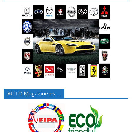
AUTO Magazine es …