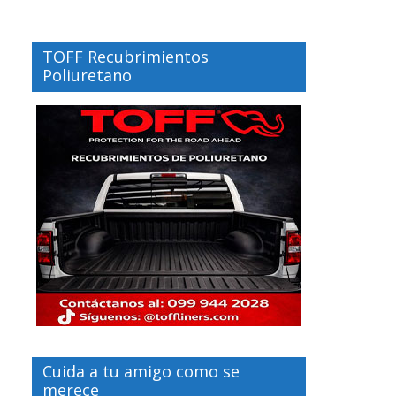
TOFF Recubrimientos
Poliuretano
Cuida a tu amigo como se
merece