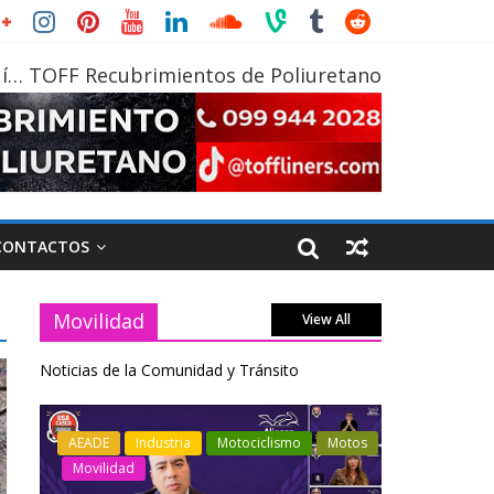
í… TOFF Recubrimientos de Poliuretano
CONTACTOS
Movilidad
View All
Noticias de la Comunidad y Tránsito
otos
Industria
Movilidad
Transporte
Industria
Varios
Varios