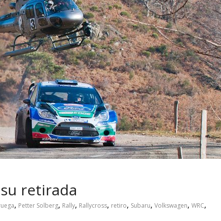
 pasar con tu
Campaña busca cambiar
 permanece
destino de los motociclis
 sin usar?
en la región
su retirada
,
,
,
,
,
,
,
,
ruega
Petter Solberg
Rally
Rallycross
retiro
Subaru
Volkswagen
WRC