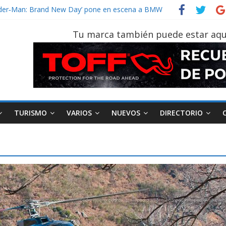
Spider‑Man: Brand New Day’ pone en escena a BMW
on tu vehículo si permanece varios días sin usar?
r 2026, edición 47ª, recorre 7 provincias en 8 días
Tu marca también puede estar aqu
 Sinotruk Bolden para cubrir las rutas de La Vuelta
un vehículo gana protagonismo a la hora de decidir
TURISMO
VARIOS
NUEVOS
DIRECTORIO
AEADE
Industria
Motociclismo
M
smo
Varios
Movilidad