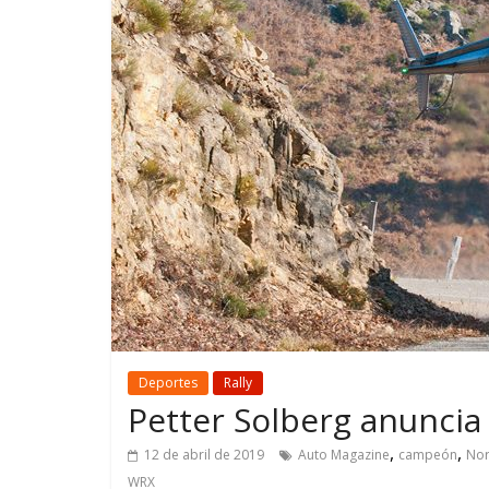
GM reafirma su
¿Qué puede
compromiso con movilidad
vehículo si
más segura y conectada
varios días
Deportes
Rally
Petter Solberg anuncia 
,
,
12 de abril de 2019
Auto Magazine
campeón
No
WRX