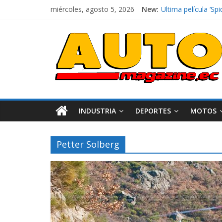
miércoles, agosto 5, 2026
New:
Ultima película ‘
¿Qué puede pasar c
La Vuelta al Ecuado
La FEDAK recibe 12
El costo de tener 
INDUSTRIA
DEPORTES
MOTOS
Petter Solberg
Industria
Movilidad
Varios
Movilidad
Turi