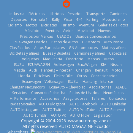
2026
Industria
Eléctricos
Híbridos
Pesados
Transporte
Camiones
Deportes
Fórmula 1
Rally
Pista
4×4
Karting
Motociclismo
Ciclismo
Motos
Bicicletas
Turismo
Aventura
Galerías de Fotos
Más fotos
Eventos
Varios
Movilidad
Nuevos
La Vuelta al
Precios por Marcas
USADOS
Usados Concesionarios
Ecuador 2026,
¿Qué puede
Ecua-Wagen Usados
Patios de Autos
GR Motors
Auto Ponce
BMW, Toyota,
edición 47ª,
pasar con tu
Clasificados
Autos Particulares
GN Automotores
Motos y afines
Bosch y
recorre 7
vehículo si
Bicicletas y afines
Buses y Busetas
Camiones y afines
Cabezales
Repsol
provincias en 8
permanece
Volquetas
Maquinaria
Directorio
Marcas
Autos
prueban flota
días
varios días sin
ISUZU – ECUAWAGEN
Volkswagen – EcuaWagen
KIA
Nissan
que usa
usar?
1 de agosto de
Mazda
Audi
Hanteng – Intercar
Changan
Renault
Motos
gasolina 100%
3 de agosto de
Honda
Bicicletas
ElektroBike
Otros
Concesionarios
2026
renovable
Ecuawagen – Volkswagen – ISUZU
Hanteng – Intercar
2026
25 de julio de
Changan Nexumcorp
EcuaAuto – Chevrolet
Asociaciones
AEADE
Servicios
Consorcio Pichincha
Patios de Usados
Neumáticos
2026
Hi Performance
Accesorios
Aseguradoras
Talleres
Contactos
Redes Sociales
AUTO Blogspot
AUTO Facebook
AUTO LinkedIn
AUTO Instagram
AUTO Twitter
AUTO YouTube
AUTO Pinterest
AUTO Tumblr
AUTO VK
AUTO Flickr
Legislación
La FEDAK
Copyright © 2004-2026. www.automagazine.ec
recibe 12
La FEDAK
All rights reserved: AUTO MAGAZINE Ecuador
Sinotruk
recibe 12
Subscribers:
.