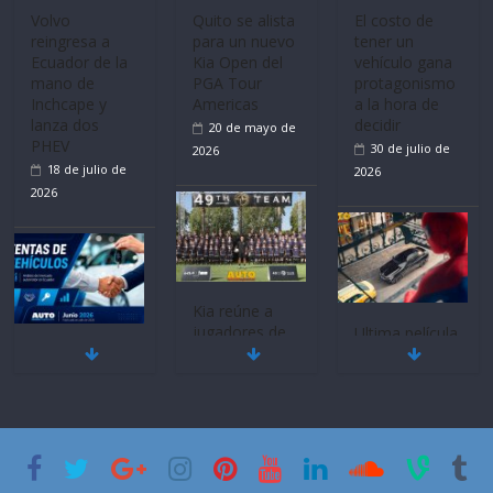
Volvo
Quito se alista
El costo de
reingresa a
para un nuevo
tener un
Ecuador de la
Kia Open del
vehículo gana
mano de
PGA Tour
protagonismo
Inchcape y
Americas
a la hora de
lanza dos
decidir
20 de mayo de
PHEV
30 de julio de
2026
18 de julio de
2026
2026
Kia reúne a
jugadores de
Ultima película
Mercado
fútbol de todo
‘Spider‑Man:
automotor
el mundo en
Brand New
nacional cierra
‘Kia OMBC
Day’ pone en
su mejor 1er
Cup’
escena a
semestre en la
BMW
6 de mayo de
historia
29 de julio de
2026
11 de julio de
2026