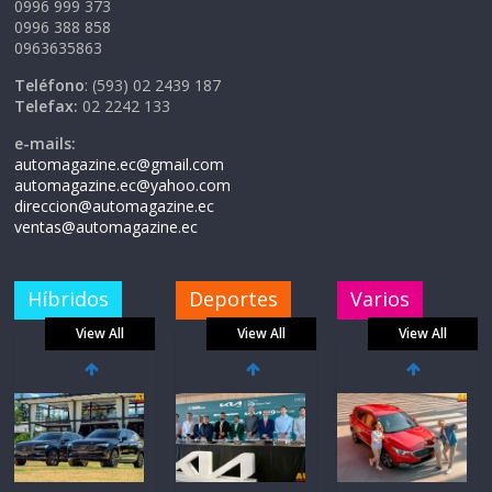
0996 999 373
0996 388 858
0963635863
Teléfono
: (593) 02 2439 187
Telefax:
02 2242 133
e-mails:
automagazine.ec@gmail.com
automagazine.ec@yahoo.com
direccion@automagazine.ec
ventas@automagazine.ec
Híbridos
Deportes
Varios
View All
View All
View All