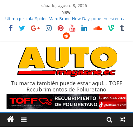
sábado, agosto 8, 2026
New:
El costo de tener un vehículo gana protagonismo a la hora de
decidir
Ultima película ‘Spider‑Man: Brand New Day’ pone en escena a
BMW
¿Qué puede pasar con tu vehículo si permanece varios días sin
usar?
La Vuelta al Ecuador 2026, edición 47ª, recorre 7 provincias en 8
días
La FEDAK recibe 12 Sinotruk Bolden para cubrir las rutas de La
Vuelta
Tu marca también puede estar aquí… TOFF
Recubrimientos de Poliuretano